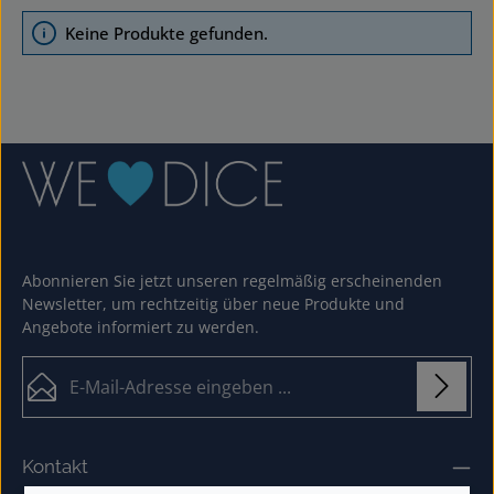
Keine Produkte gefunden.
Abonnieren Sie jetzt unseren regelmäßig erscheinenden
Newsletter, um rechtzeitig über neue Produkte und
Angebote informiert zu werden.
E-Mail-Adresse*
Loading...
Datenschutz
Die mit einem Stern (*) markierten Felder sind
Kontakt
Ich habe die
Datenschutzbestimmungen
zur
Pflichtfelder.