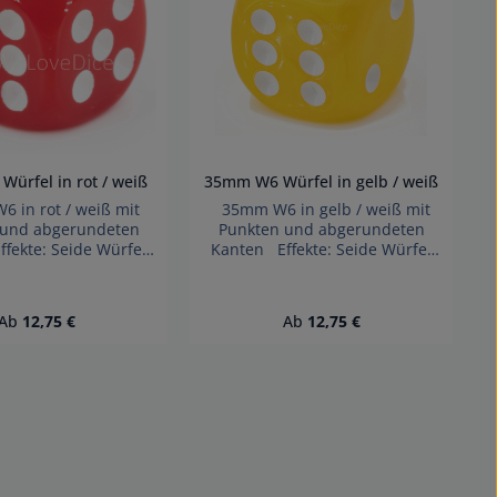
ürfel in rot / weiß
35mm W6 Würfel in gelb / weiß
in rot / weiß mit
35mm W6 in gelb / weiß mit
 und abgerundeten
Punkten und abgerundeten
fekte: Seide Würfel
Kanten Effekte: Seide Würfel
 Germany Achtung!
made in Germany Achtung!
verschluckbarer
Wegen verschluckbarer
nicht für Kinder unter
Kleinteile nicht für Kinder unter
Regulärer Preis:
Regulärer Preis:
Ab
12,75 €
Ab
12,75 €
hren geeignet.
3 Jahren geeignet.
ickungsgefahr!
Erstickungsgefahr!