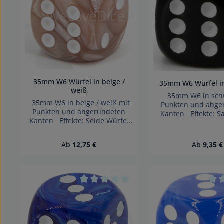
35mm W6 Würfel in beige /
35mm W6 Würfel i
weiß
35mm W6 in schw
35mm W6 in beige / weiß mit
Punkten und abge
Punkten und abgerundeten
Kanten Effekte: Sa
Kanten Effekte: Seide Würfel
made in Germany 
made in Germany Achtung!
Wegen verschlu
Wegen verschluckbarer
Kleinteile nicht für 
Regulärer Preis:
Regulärer
Ab
12,75 €
Ab
9,35 €
Kleinteile nicht für Kinder unter
3 Jahren geei
3 Jahren geeignet.
Erstickungsge
Erstickungsgefahr!
Durchschnittliche Bewertung von 0 vo
Durc