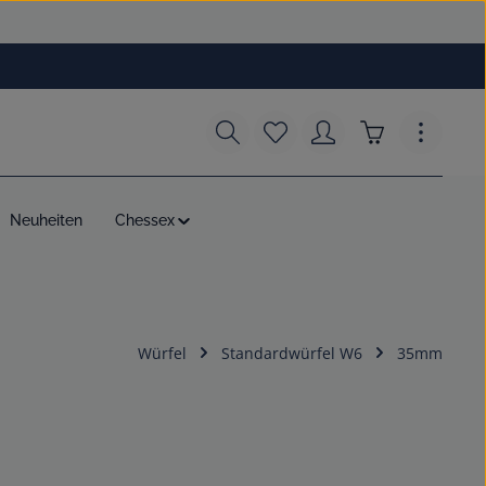
Du hast 0 Produkte auf dem
Warenkorb enth
Neuheiten
Chessex
Würfel
Standardwürfel W6
35mm