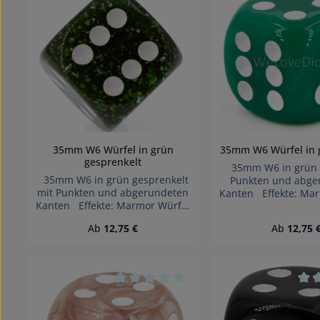
Durchschnittliche Bewertung von 0 vo
Durc
35mm W6 Würfel in grün
35mm W6 Würfel in 
gesprenkelt
35mm W6 in grün /
35mm W6 in grün gesprenkelt
Punkten und abge
mit Punkten und abgerundeten
Kanten Effekte: Ma
Kanten Effekte: Marmor Würfel
made in Germany 
made in Germany Achtung!
Wegen verschlu
Regulärer Preis:
Regulärer 
Ab
12,75 €
Ab
12,75 
Wegen verschluckbarer
Kleinteile nicht für 
Kleinteile nicht für Kinder unter
3 Jahren geei
3 Jahren geeignet.
Erstickungsge
Erstickungsgefahr!
Durchschnittliche Bewertung von 0 vo
Durc