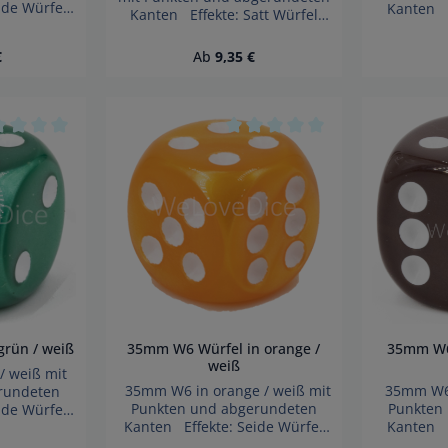
ide Würfel
Kanten E
Kanten Effekte: Satt Würfel
Achtung!
made in
made in Germany Achtung!
ckbarer
Wegen 
Wegen verschluckbarer
Preis:
Regulärer Preis:
€
Ab
9,35 €
Kinder unter
Kleinteile 
Kleinteile nicht für Kinder unter
gnet.
3 Ja
3 Jahren geeignet.
fahr!
Erst
Erstickungsgefahr!
n 5 Sternen
hschnittliche Bewertung von 0 von 5 Sternen
Durchschnittliche Bewertung
grün / weiß
35mm W6 Würfel in orange /
35mm W6 
weiß
 weiß mit
35mm W6 in orange / weiß mit
35mm W6 i
rundeten
Punkten und abgerundeten
Punkten
ide Würfel
Kanten Effekte: Seide Würfel
Kanten E
Achtung!
made in Germany Achtung!
made in
ckbarer