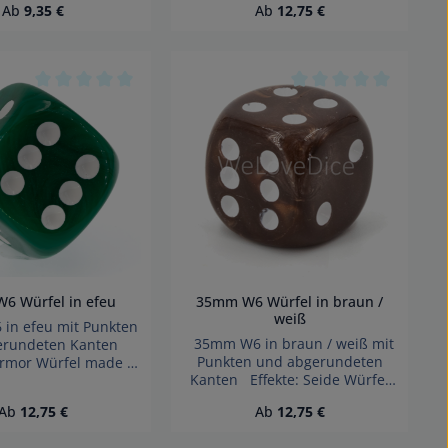
Regulärer Preis:
Regulärer Preis:
Ab
9,35 €
Ab
12,75 €
verschluckbarer
Wegen verschluckbarer
nicht für Kinder unter
Kleinteile nicht für Kinder unter
hren geeignet.
3 Jahren geeignet.
ickungsgefahr!
Erstickungsgefahr!
 von 0 von 5 Sternen
Durchschnittliche Bewertung von 0 von 5 Sternen
Durchschnittliche B
6 Würfel in efeu
35mm W6 Würfel in braun /
weiß
n efeu mit Punkten
35mm W6 in braun / weiß mit
erundeten Kanten
Punkten und abgerundeten
armor Würfel made in
Kanten Effekte: Seide Würfel
 Achtung! Wegen
made in Germany Achtung!
arer Kleinteile nicht
Regulärer Preis:
Regulärer Preis:
Ab
12,75 €
Ab
12,75 €
Wegen verschluckbarer
der unter 3 Jahren
Kleinteile nicht für Kinder unter
 Erstickungsgefahr!