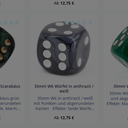
Preis:
Regulärer Preis:
€
Ab
12,75 €
Wegen verschluckbarer
Wegen 
Kinder unter
Kleinteile nicht für Kinder unter
Kleinteile 
gnet.
3 Jahren geeignet.
3 Ja
fahr!
Erstickungsgefahr!
Erst
n 5 Sternen
hschnittliche Bewertung von 0 von 5 Sternen
Durchschnittliche Bewertung
 Scarabäus
35mm W6 Würfel in anthrazit /
35mm W
weiß
35mm W6 i
bäus grün
35mm W6 in anthrazit / weiß
und abg
gerundeten
mit Punkten und abgerundeten
Effekte: M
ide, Marmor
Kanten Effekte: Seide Würfel
Germany
Germany
made in Germany Achtung!
verschluckb
Preis:
Regulärer Preis:
€
Ab
12,75 €
gen
Wegen verschluckbarer
für Kin
nteile nicht
Kleinteile nicht für Kinder unter
geeignet.