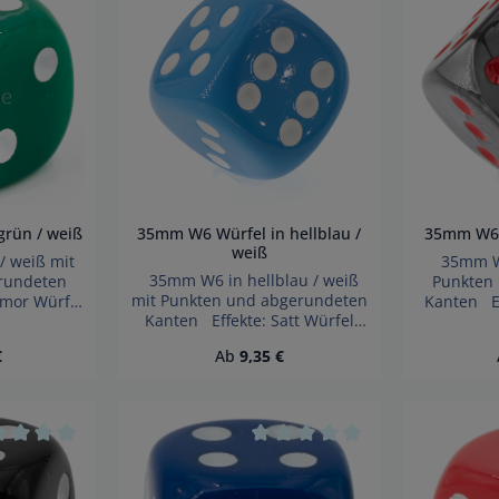
n 5 Sternen
hschnittliche Bewertung von 0 von 5 Sternen
Durchschnittliche Bewertung
grün / weiß
35mm W6 Würfel in hellblau /
35mm W6 W
weiß
 weiß mit
35mm W6 
35mm W6 in hellblau / weiß
rundeten
Punkten
mit Punkten und abgerundeten
rmor Würfel
Kanten Ef
Kanten Effekte: Satt Würfel
Achtung!
made in
made in Germany Achtung!
ckbarer
Wegen 
Preis:
Regulärer Preis:
€
Ab
9,35 €
Wegen verschluckbarer
Kinder unter
Kleinteile 
Kleinteile nicht für Kinder unter
gnet.
3 Ja
3 Jahren geeignet.
fahr!
Erst
Erstickungsgefahr!
n 5 Sternen
hschnittliche Bewertung von 0 von 5 Sternen
Durchschnittliche Bewertung