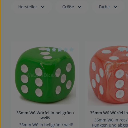
Hersteller
Größe
Farbe
Durchschnittliche Bewertung von 0 vo
Durc
35mm W6 Würfel in hellgrün /
35mm W6 Würfel in 
weiß
35mm W6 in rot /
35mm W6 in hellgrün / weiß
Punkten und abge