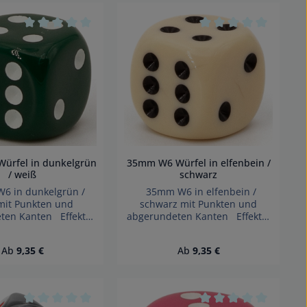
3 Jahren geeignet.
Erstickungsgefahr!
 von 0 von 5 Sternen
Durchschnittliche Bewertung von 0 von 5 Sternen
Durchschnittliche B
35mm W6 Würfel in elfenbein /
ürfel in dunkelgrün
schwarz
/ weiß
35mm W6 in elfenbein /
 in dunkelgrün /
schwarz mit Punkten und
mit Punkten und
abgerundeten Kanten Effekte:
ten Kanten Effekte:
Satt Würfel made in Germany
el made in Germany
Achtung! Wegen
htung! Wegen
Regulärer Preis:
Regulärer Preis:
Ab
9,35 €
Ab
9,35 €
verschluckbarer Kleinteile nicht
arer Kleinteile nicht
für Kinder unter 3 Jahren
der unter 3 Jahren
geeignet. Erstickungsgefahr!
 Erstickungsgefahr!