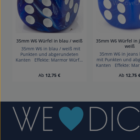
35mm W6 Würfel in blau / weiß
35mm W6 Würfel in j
weiß
35mm W6 in blau / weiß mit
35mm W6 in jeans b
Punkten und abgerundeten
mit Punkten und ab
Kanten Effekte: Marmor Würfel
Kanten Effekte: Ma
made in Germany Achtung!
made in Germany 
Wegen verschluckbarer
Regulärer Preis:
Regulärer 
Ab
12,75 €
Ab
12,75 
Wegen verschlu
Kleinteile nicht für Kinder unter
Kleinteile nicht für 
3 Jahren geeignet.
3 Jahren geei
Erstickungsgefahr!
Erstickungsge