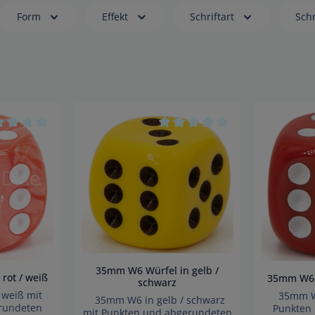
Form
Effekt
Schriftart
Schr
n 5 Sternen
hschnittliche Bewertung von 0 von 5 Sternen
Durchschnittliche Bewertung
35mm W6 Würfel in gelb /
rot / weiß
35mm W6 W
schwarz
 weiß mit
35mm W6 
35mm W6 in gelb / schwarz
rundeten
Punkten
mit Punkten und abgerundeten