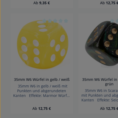
Regulärer Preis:
Regulärer 
Ab
9,35 €
Ab
12,75 
Wegen verschluckbarer
Kleinteile nicht für 
Kleinteile nicht für Kinder unter
3 Jahren geei
3 Jahren geeignet.
Erstickungsge
Erstickungsgefahr!
Durchschnittliche Bewertung von 0 vo
Durc
35mm W6 Würfel in gelb / weiß
35mm W6 Würfel in
grün
35mm W6 in gelb / weiß mit
35mm W6 in Scara
Punkten und abgerundeten
mit Punkten und ab
Kanten Effekte: Marmor Würfel
Kanten Effekte: Se
made in Germany Achtung!
Würfel made in 
Wegen verschluckbarer
Regulärer Preis:
Regulärer 
Ab
12,75 €
Ab
12,75 
Achtung! We
Kleinteile nicht für Kinder unter
verschluckbarer Klei
3 Jahren geeignet.