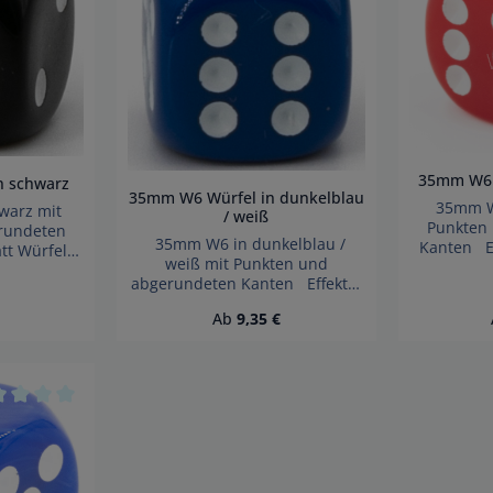
35mm W6 W
n schwarz
35mm W6 Würfel in dunkelblau
35mm W6 
arz mit
/ weiß
Punkten
rundeten
35mm W6 in dunkelblau /
Kanten Ef
tt Würfel
weiß mit Punkten und
made in
Achtung!
abgerundeten Kanten Effekte:
Wegen 
ckbarer
Satt Würfel made in Germany
Kleinteile 
Kinder unter
 Preis:
Regulärer Preis:
Ab
9,35 €
Achtung! Wegen
3 Ja
gnet.
verschluckbarer Kleinteile nicht
Erst
fahr!
für Kinder unter 3 Jahren
geeignet. Erstickungsgefahr!
n 5 Sternen
hschnittliche Bewertung von 0 von 5 Sternen