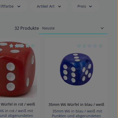
iftfarbe
Artikel Art
Preis
32 Produkte
 von 0 von 5 Sternen
Durchschnittliche Bewertung von 0 von 5 Sternen
Durchschnittliche B
ürfel in rot / weiß
35mm W6 Würfel in blau / weiß
in rot / weiß mit
35mm W6 in blau / weiß mit
 und abgerundeten
Punkten und abgerundeten