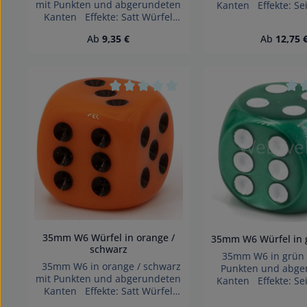
mit Punkten und abgerundeten
Kanten Effekte: Se
Kanten Effekte: Satt Würfel
made in Germany 
made in Germany Achtung!
Wegen verschlu
Regulärer Preis:
Regulärer 
Ab
9,35 €
Ab
12,75 
Wegen verschluckbarer
Kleinteile nicht für 
Kleinteile nicht für Kinder unter
3 Jahren geei
3 Jahren geeignet.
Erstickungsge
Erstickungsgefahr!
Durchschnittliche Bewertung von 0 vo
Durc
35mm W6 Würfel in orange /
35mm W6 Würfel in 
schwarz
35mm W6 in grün /
35mm W6 in orange / schwarz
Punkten und abge
mit Punkten und abgerundeten
Kanten Effekte: Se
Kanten Effekte: Satt Würfel
made in Germany 
made in Germany Achtung!
Wegen verschlu