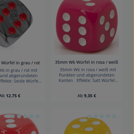
 von 0 von 5 Sternen
Durchschnittliche Bewertung von 0 von 5 Sternen
Durchschnittliche B
35mm W6 Würfel in rosa / weiß
ürfel in grau / rot
35mm W6 in rosa / weiß mit
in grau / rot mit
Punkten und abgerundeten
 und abgerundeten
Kanten Effekte: Satt Würfel
fekte: Seide Würfel
made in Germany Achtung!
 Germany Achtung!
Wegen verschluckbarer
verschluckbarer
Regulärer Preis:
Regulärer Preis:
Ab
12,75 €
Ab
9,35 €
Kleinteile nicht für Kinder unter
nicht für Kinder unter
3 Jahren geeignet.
hren geeignet.
Erstickungsgefahr!
ickungsgefahr!
 von 0 von 5 Sternen
Durchschnittliche Bewertung von 0 von 5 Sternen
Durchschnittliche B