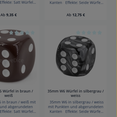
ffekte: Satt Würfel
Kanten Effekte: Seide Würfel
 Germany Achtung!
made in Germany Achtung!
verschluckbarer
Wegen verschluckbarer
Regulärer Preis:
Regulärer Preis:
Ab
9,35 €
Ab
12,75 €
nicht für Kinder unter
Kleinteile nicht für Kinder unter
hren geeignet.
3 Jahren geeignet.
ickungsgefahr!
Erstickungsgefahr!
 von 0 von 5 Sternen
Durchschnittliche Bewertung von 0 von 5 Sternen
Durchschnittliche B
Würfel in braun /
35mm W6 Würfel in silbergrau /
weiß
weiss
n braun / weiß mit
35mm W6 in silbergrau / weiss
 und abgerundeten
mit Punkten und abgerundeten
ffekte: Satt Würfel
Kanten Effekte: Seide Würfel
 Germany Achtung!
made in Germany Achtung!