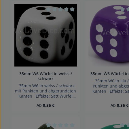
für Kinder unter 
Erstickungsgefahr!
geeignet. Ersticku
Durchschnittliche Bewertung von 0 vo
Durc
35mm W6 Würfel in weiss /
35mm W6 Würfel in l
schwarz
35mm W6 in lila /
35mm W6 in weiss / schwarz
Punkten und abge
mit Punkten und abgerundeten
Kanten Effekte: Sa
Kanten Effekte: Satt Würfel
made in Germany 
made in Germany Achtung!
Wegen verschlu
Regulärer Preis:
Regulärer
Ab
9,35 €
Ab
9,35 €
Wegen verschluckbarer
Kleinteile nicht für 
Kleinteile nicht für Kinder unter
3 Jahren geei
3 Jahren geeignet.
Erstickungsge
Erstickungsgefahr!