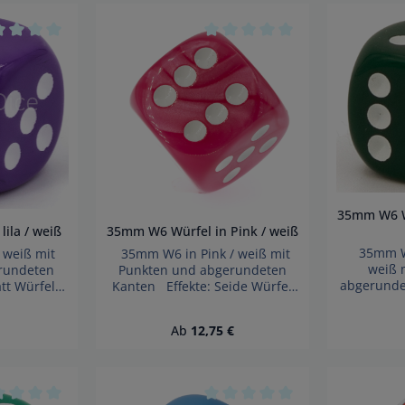
3 Jahren
3 Jahren geeignet.
ngsgefahr!
Erstickungsgefahr!
n 5 Sternen
hschnittliche Bewertung von 0 von 5 Sternen
Durchschnittliche Bewertung
35mm W6 W
ila / weiß
35mm W6 Würfel in Pink / weiß
35mm W6
 weiß mit
35mm W6 in Pink / weiß mit
weiß 
rundeten
Punkten und abgerundeten
abgerunde
tt Würfel
Kanten Effekte: Seide Würfel
Satt Würf
Achtung!
made in Germany Achtung!
Ac
ckbarer
Wegen verschluckbarer
 Preis:
Regulärer Preis:
Ab
12,75 €
verschluckb
Kinder unter
Kleinteile nicht für Kinder unter
für Kin
gnet.
3 Jahren geeignet.
geeignet.
fahr!
Erstickungsgefahr!