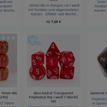
weiß mit
6mm W6
30mm W6 in Pompeii rot / weiß
undeten
Punkte
mit Punkten und abgerundeten
de Würfel
Kanten 
Kanten Effekte: Satt Würfel
Achtung!
made in
made in Germany Achtung!
kbarer
Wegen
Preis:
Regulärer Preis:
Ab
7,65 €
Wegen verschluckbarer
inder unter
Kleinteile
Kleinteile nicht für Kinder unter
et.
3 
3 Jahren geeignet.
ahr!
Ers
Erstickungsgefahr!
 5 Sternen
hschnittliche Bewertung von 0 von 5 Sternen
Durchschnittliche Bewertung
ld 16mm W6
Mini-hedral Transparent
rfel)
Polyhedral Rot / weiß 7-Würfel
Polyhedr
Set
t 12 16mm
in Gemin