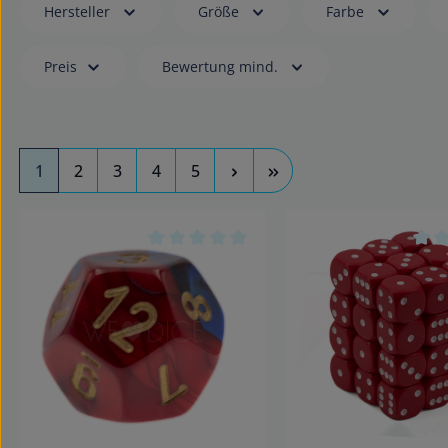
Hersteller
Größe
Farbe
Preis
Bewertung mind.
Seite
Seite
Seite
Seite
Seite
1
2
3
4
5
Durchschnittliche Bewertung von 0 von
Durc