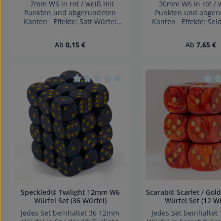
7mm W6 in rot / weiß mit
30mm W6 in rot / 
Punkten und abgerundeten
Punkten und abger
Kanten Effekte: Satt Würfel
Kanten Effekte: Sei
made in Germany Achtung!
made in Germany 
Wegen verschluckbarer
Wegen verschluc
Regulärer Preis:
Regulärer 
Ab
0,15 €
Ab
7,65 €
Kleinteile nicht für Kinder unter
Kleinteile nicht für K
3 Jahren geeignet.
3 Jahren geeign
Erstickungsgefahr!
Erstickungsgef
Durchschnittliche Bewertung von 0 von
Durc
Speckled® Twilight 12mm W6
Scarab® Scarlet / Go
Würfel Set (36 Würfel)
Würfel Set (12 Wü
Jedes Set beinhaltet 36 12mm
Jedes Set beinhalte