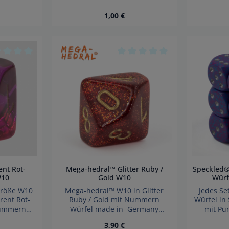
kbarer
nicht für Kinder unter 3 Jahren
verschluc
Preis:
Regulärer Preis:
1,00 €
inder unter
geeignet
für Ki
et.
ahr!
Produkt Anzahl: Gib den gew
Produ
 5 Sternen
hschnittliche Bewertung von 0 von 5 Sternen
Durchschnittliche Bewertung
nt Rot-
Mega-hedral™ Glitter Ruby /
Speckled®
t / gold W10
Gold W10
Würf
größe W10
Mega-hedral™ W10 in Glitter
Jedes Se
rent Rot-
Ruby / Gold mit Nummern
Würfel in 
 Nummern
Würfel made in Germany
mit Pu
ermany
Achtung wegen verschluckbarer
 Preis:
Regulärer Preis:
3,90 €
hluckbarer
kleinteile nicht für Kinder unter