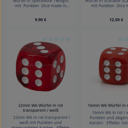
Würfel in Speckled® Twilight
Würfel in Scarab® Sca
mit Punkten Dice made in
mit Punkten Dice 
Denmark.
Germany.
Regulärer Preis:
Regulärer
9,90 €
12,50 €
Produkt Anzahl: Gib den gewünschte
Produkt Anza
Durchschnittliche Bewertung von 0 von
Durc
22mm W6 Würfel in rot
16mm W6 Würfel in r
transparent / weiß
16mm W6 in rot / 
22mm W6 in rot transparent /
Punkten und abger
weiß mit Punkten und
Kanten Effekte: Sat
abgerundeten Kanten Effekte:
made in Germany 