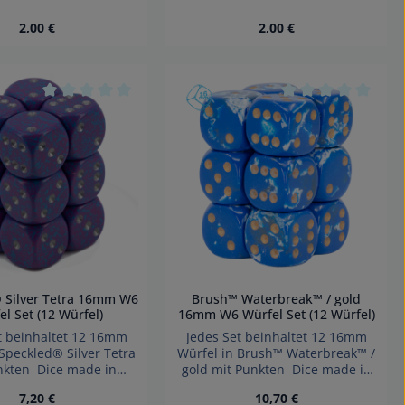
kbarer kleinteile nicht
verschluckbarer kleinteile nicht
Regulärer Preis:
Regulärer Preis:
2,00 €
2,00 €
nder unter 3 Jahren
für Kinder unter 3 Jahren
geeignet
geeignet
ünschten Wert ein oder benutze die Sch
kt Anzahl: Gib den gewünschten Wert e
Produkt Anzahl: Gib 
 von 0 von 5 Sternen
Durchschnittliche Bewertung von 0 von 5 Sternen
Durchschnittliche
 Silver Tetra 16mm W6
Brush™ Waterbreak™ / gold
el Set (12 Würfel)
16mm W6 Würfel Set (12 Würfel)
t beinhaltet 12 16mm
Jedes Set beinhaltet 12 16mm
Speckled® Silver Tetra
Würfel in Brush™ Waterbreak™ /
nkten Dice made in
gold mit Punkten Dice made in
Denmark.
Denmark.
Regulärer Preis:
Regulärer Preis:
7,20 €
10,70 €