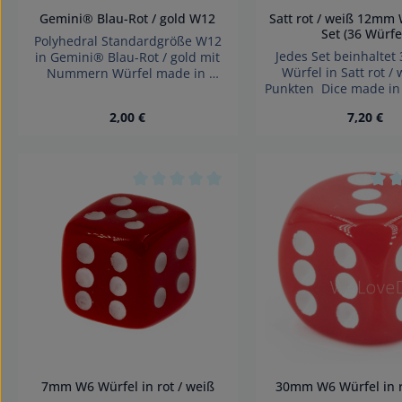
Gemini® Blau-Rot / gold W12
Satt rot / weiß 12mm
Set (36 Würfe
Polyhedral Standardgröße W12
Jedes Set beinhalte
in Gemini® Blau-Rot / gold mit
Würfel in Satt rot /
Nummern Würfel made in
Punkten Dice made i
Germany Achtung wegen
verschluckbarer kleinteile nicht
Regulärer Preis:
Regulärer
2,00 €
7,20 €
für Kinder unter 3 Jahren
geeignet
Produkt Anzahl: Gib den gewünschte
Produkt Anza
Durchschnittliche Bewertung von 0 von
Durc
7mm W6 Würfel in rot / weiß
30mm W6 Würfel in r