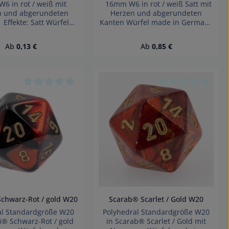
 in rot / weiß mit
16mm W6 in rot / weiß Satt mit
n und abgerundeten
Herzen und abgerundeten
Effekte: Satt Würfel
Kanten Würfel made in Germany
 Germany Achtung!
Verleihen Sie Ihren
 verschluckbarer
Spielabenden eine romantische
Regulärer Preis:
Regulärer Preis:
Ab
0,13 €
Ab
0,85 €
 nicht für Kinder unter
Note! Diese hochwertigen Satt
Jahren geeignet.
Würfel in rot / weiß mit liebevoll
tickungsgefahr!
gestalteten Herzen sind nicht
nur ein echter Hingucker,
sondern auch vielseitig
 von 0 von 5 Sternen
Durchschnittliche Bewertung von 0 von 5 Sternen
Durchschnittliche
einsetzbar. Ob für
Gesellschaftsspiele, kreative
Deko-Ideen oder als originelles
Geschenk. Diese Würfel sorgen
bestimmt für Begeisterung
Achtung! Wegen
verschluckbarer Kleinteile nicht
für Kinder unter 3 Jahren
geeignet. Erstickungsgefahr!
Gemini® Schwarz-Rot / gold W20
Scarab® Scarlet / Gold W20
al Standardgröße W20
Polyhedral Standardgröße W20
i® Schwarz-Rot / gold
in Scarab® Scarlet / Gold mit