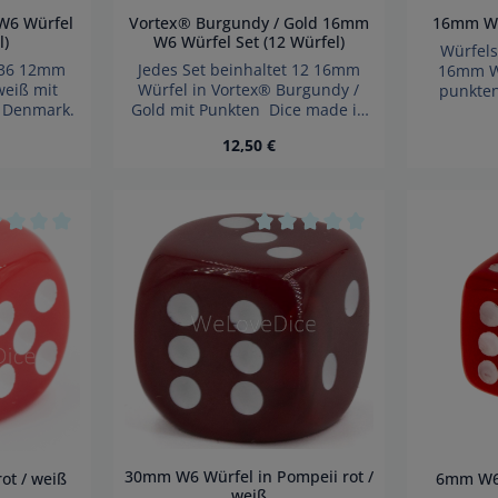
 W6 Würfel
Vortex® Burgundy / Gold 16mm
16mm Wü
l)
W6 Würfel Set (12 Würfel)
Würfel
t 36 12mm
Jedes Set beinhaltet 12 16mm
16mm W6
 weiß mit
Würfel in Vortex® Burgundy /
punkte
n Denmark.
Gold mit Punkten Dice made in
Kanten
Germany.
punkte
 Preis:
Regulärer Preis:
12,50 €
Kanten Wü
Ac
verschluc
für Ki
n Wert ein oder benutze die Schaltfläc
hl: Gib den gewünschten Wert ein oder
Produkt Anzahl: Gib den gew
geeignet
 5 Sternen
hschnittliche Bewertung von 0 von 5 Sternen
Durchschnittliche Bewertung
30mm W6 Würfel in Pompeii rot /
ot / weiß
6mm W6 
weiß