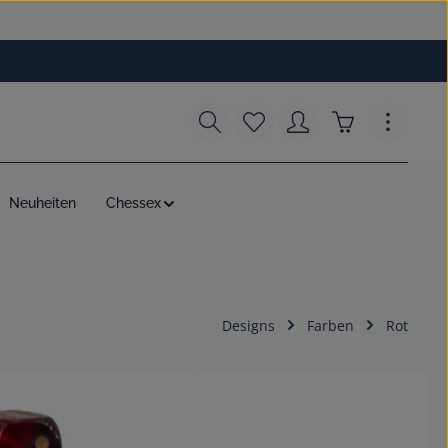
Du hast 0 Produkte auf dem
Warenkorb enth
Neuheiten
Chessex
Designs
Farben
Rot