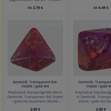
Transparent Würfel made in
Wegen verschluc
Regulärer Preis:
Regulärer 
Ab
2,70 €
Ab
0,49 €
Germany Achtung! Wegen
Kleinteile nicht für K
verschluckbarer Kleinteile nicht
3 Jahren geeign
für Kinder unter 3 Jahren
Erstickungsgef
geeignet. Erstickungsgefahr!
Durchschnittliche Bewertung von 0 von
Durc
Gemini®, Transparent Rot-
Gemini®, Transpare
Violett / gold W4
Violet
Polyhedral Standardgröße W4 in
Polyhedral Standard
Gemini®, Transparent Rot-Violett
in Gemini®, Transpa
/ gold mit Nummern Würfel
Violett / gold mit
made in Germany Achtung
Würfel made in G
Regulärer Preis:
Regulärer
2,00 €
2,00 €
wegen verschluckbarer kleinteile
Achtung wegen versc