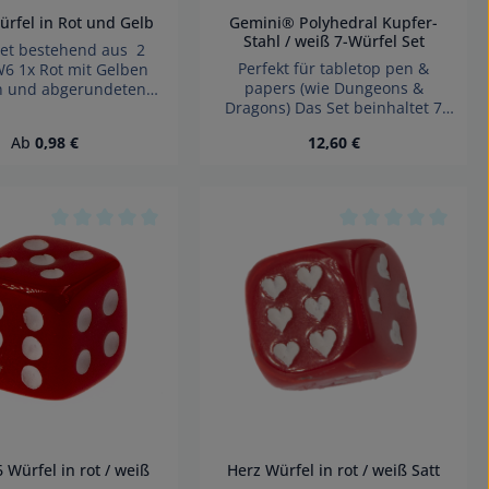
rfel in Rot und Gelb
Gemini® Polyhedral Kupfer-
Stahl / weiß 7-Würfel Set
set bestehend aus 2
Perfekt für tabletop pen &
 1x Rot mit Gelben
papers (wie Dungeons &
n und abgerundeten
Dragons) Das Set beinhaltet 7
 1x Gelb mit Roten
Gemini® Kupfer-Stahl / weiß
n und abgerundeten
Regulärer Preis:
Regulärer Preis:
Ab
0,98 €
12,60 €
Würfel mit Nummern in den
rfel made in Germany
Formen: 1 x 4-Seiten Würfel 1 x
htung! Wegen
6-Seiten Würfel 1 x 8-Seiten
kbarer Kleinteile nicht
Würfel 1 x 10-Seiten Würfel 1 x
nder unter 3 Jahren
hen um die Anzahl zu erhöhen oder zu 
 benutze die Schaltflächen um die Anza
ünschten Wert ein oder benutze die Sch
Produkt Anzahl: Gib 
10-Seiten % Würfel1 x 12-Seiten
. Erstickungsgefahr!
 von 0 von 5 Sternen
Durchschnittliche Bewertung von 0 von 5 Sternen
Durchschnittliche
Würfel1 x 20-Seiten Würfel
Würfel in rot / weiß
Herz Würfel in rot / weiß Satt