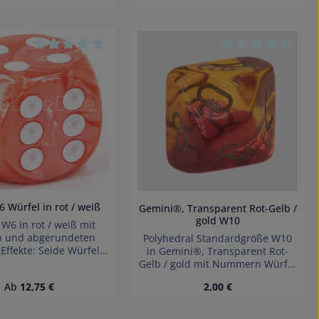
hen um die Anzahl zu erhöhen oder zu 
 benutze die Schaltflächen um die Anza
ünschten Wert ein oder benutze die Sch
kt Anzahl: Gib den gewünschten Wert e
Produkt Anzahl: Gib 
 von 0 von 5 Sternen
Durchschnittliche Bewertung von 0 von 5 Sternen
Durchschnittliche
Würfel in rot / weiß
Gemini®, Transparent Rot-Gelb /
gold W10
 in rot / weiß mit
n und abgerundeten
Polyhedral Standardgröße W10
ffekte: Seide Würfel
in Gemini®, Transparent Rot-
 Germany Achtung!
Gelb / gold mit Nummern Würfel
 verschluckbarer
made in Germany Achtung
Regulärer Preis:
Regulärer Preis:
Ab
12,75 €
2,00 €
 nicht für Kinder unter
wegen verschluckbarer kleinteile
Jahren geeignet.
nicht für Kinder unter 3 Jahren
tickungsgefahr!
geeignet