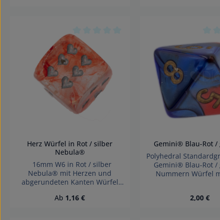
nicht für Kinder unter 3 Jahren
kleinteile nicht für K
geeignet
3 Jahren geeig
Produkt Anzahl: Gib den gewünschte
Produkt Anza
Durchschnittliche Bewertung von 0 von
Durc
Herz Würfel in Rot / silber
Nebula®
Polyhedral Standardg
16mm W6 in Rot / silber
Gemini® Blau-Rot / 
Nebula® mit Herzen und
Nummern Würfel 
abgerundeten Kanten Würfel
Germany Achtung
made in Germany Verleihen Sie
verschluckbarer kleint
Regulärer Preis:
Regulärer
Ab
1,16 €
2,00 €
Ihren Spielabenden eine
für Kinder unter 3
romantische Note! Diese
geeignet
hochwertigen Nebula® Würfel in