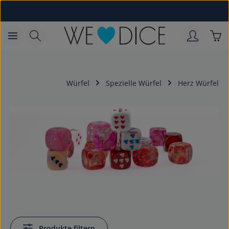
Zum Hauptinhalt springen
War
Würfel
Spezielle Würfel
Herz Würfel
Produkte filtern