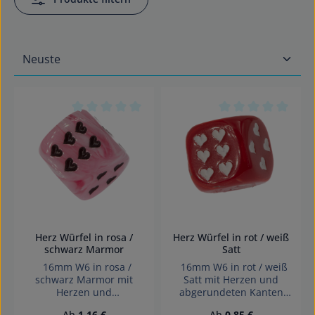
Durchschnittliche Bewertung von 0 von 5 Sterne
Durchschnittliche 
Herz Würfel in rosa /
Herz Würfel in rot / weiß
schwarz Marmor
Satt
16mm W6 in rosa /
16mm W6 in rot / weiß
schwarz Marmor mit
Satt mit Herzen und
Herzen und
abgerundeten Kanten
abgerundeten Kanten
Würfel made in Germany
Regulärer Preis:
Regulärer Preis:
Ab
1,16 €
Ab
0,85 €