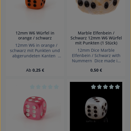
12mm W6 Würfel in
Marble Elfenbein /
orange / schwarz
Schwarz 12mm W6 Würfel
mit Punkten (1 Stück)
12mm W6 in orange /
12mm Dice Marble
schwarz mit Punkten und
Elfenbein / Schwarz with
abgerundeten Kanten
Nummern Dice made in
Effekte: Satt Würfel made
Germany.
in Germany Achtung!
Regulärer Preis:
Regulärer Preis:
Ab
0,25 €
0,50 €
Wegen verschluckbarer
Kleinteile nicht für Kinder
unter 3 Jahren geeignet.
Erstickungsgefahr!
Durchschnittliche Bewertung von 0 von 5 Sterne
Durchschnittliche 