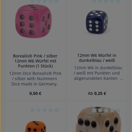
Jahren geeignet.
Erstickungsgefahr!
Durchschnittliche Bewertung von 0 von 5 Sterne
Durchschnittliche 
12mm W6 Würfel in
Borealis® Pink / silber
dunkelblau / weiß
12mm W6 Würfel mit
Punkten (1 Stück)
12mm W6 in dunkelblau
/ weiß mit Punkten und
12mm Dice Borealis® Pink
abgerundeten Kanten
/ silber with Nummern
Effekte: Satt Würfel made
Dice made in Germany.
in Germany Achtung!
Regulärer Preis:
Regulärer Preis:
0,50 €
Ab
0,25 €
Wegen verschluckbarer
Kleinteile nicht für Kinder
unter 3 Jahren geeignet.
Erstickungsgefahr!
Durchschnittliche Bewertung von 0 von 5 Sterne
Durchschnittliche 