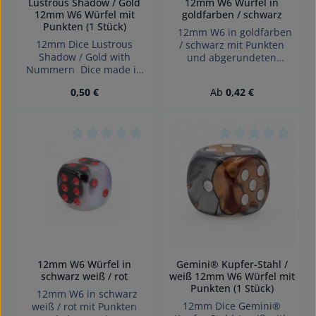
Lustrous Shadow / Gold
12mm W6 Würfel in
12mm W6 Würfel mit
goldfarben / schwarz
Punkten (1 Stück)
12mm W6 in goldfarben
12mm Dice Lustrous
/ schwarz mit Punkten
Shadow / Gold with
und abgerundeten
Nummern Dice made in
Kanten Effekte: Seide
Germany.
Würfel made in Germany
Regulärer Preis:
Regulärer Preis:
0,50 €
Ab
0,42 €
Achtung! Wegen
verschluckbarer Kleinteile
nicht für Kinder unter 3
Jahren geeignet.
Erstickungsgefahr!
Durchschnittliche Bewertung von 0 von 5 Sterne
Durchschnittliche 
12mm W6 Würfel in
Gemini® Kupfer-Stahl /
schwarz weiß / rot
weiß 12mm W6 Würfel mit
Punkten (1 Stück)
12mm W6 in schwarz
12mm Dice Gemini®
weiß / rot mit Punkten