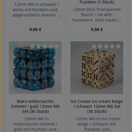
Punkten (1 Stück)
12mm W6 in schwarz /
12mm Dice Transparent
weiss mit Punkten und
Rauch / rot with
abgerundeten Kanten
Nummern Dice made in
das Set beinhaltet 36
Germany.
würfel Effekte: Satt Würfel
Regulärer Preis:
Regulärer Preis:
9,00 €
0,50 €
made in Germany GTIN:
4255941200606
Achtung! Wegen
verschluckbarer Kleinteile
nicht für Kinder unter 3
Durchschnittliche Bewertung von 0 von 5 Sterne
Durchschnittliche 
Jahren geeignet.
Erstickungsgefahr!
Ice Cream ice cream beige
Maro mitternachts
/ schwarz 12mm W6 Set
himmel / gold 12mm W6
(36 Stück)
Set (36 Stück)
12mm W6 in ice cream
12mm W6 in
beige / schwarz mit
mitternachts himmel /
Punkten und
gold mit Punkten und