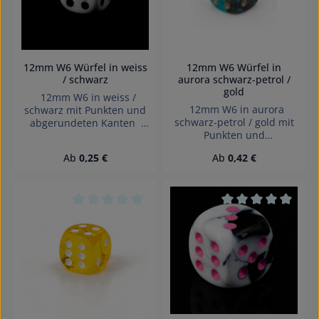
12mm W6 Würfel in weiss
12mm W6 Würfel in
/ schwarz
aurora schwarz-petrol /
gold
12mm W6 in weiss /
12mm W6 in aurora
schwarz mit Punkten und
schwarz-petrol / gold mit
abgerundeten Kanten
Punkten und
Effekte: Satt Würfel made
abgerundeten Kanten
in Germany Achtung!
Regulärer Preis:
Regulärer Preis:
Ab
0,25 €
Ab
0,42 €
Effekte: 2-Ton Würfel
Wegen verschluckbarer
made in Germany
Kleinteile nicht für Kinder
Achtung! Wegen
unter 3 Jahren geeignet.
verschluckbarer Kleinteile
Erstickungsgefahr!
nicht für Kinder unter 3
Durchschnittliche Bewertung von 0 von 5 Sterne
Durchschnittliche 
Jahren geeignet.
Erstickungsgefahr!