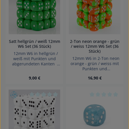
Satt hellgrün / weiß 12mm
2-Ton neon orange - grün
W6 Set (36 Stück)
/ weiss 12mm W6 Set (36
Stück)
12mm W6 in hellgrün /
12mm W6 in 2-Ton neon
weiß mit Punkten und
orange - grün / weiss mit
abgerundeten Kanten
Punkten und
das Set beinhaltet 36
abgerundeten Kanten
würfel Effekte: Satt Würfel
Regulärer Preis:
Regulärer Preis:
9,00 €
16,90 €
das set beinhaltet 36
made in Germany GTIN:
würfel Effekte: 2-Ton, Satt
4255941200675
Würfel made in Germany
Achtung! Wegen
Achtung! Wegen
verschluckbarer Kleinteile
verschluckbarer Kleinteile
nicht für Kinder unter 3
Durchschnittliche Bewertung von 0 von 5 Sterne
Durchschnittliche 
nicht für Kinder unter 3
Jahren geeignet.
Jahren geeignet.
Erstickungsgefahr!
Erstickungsgefahr!