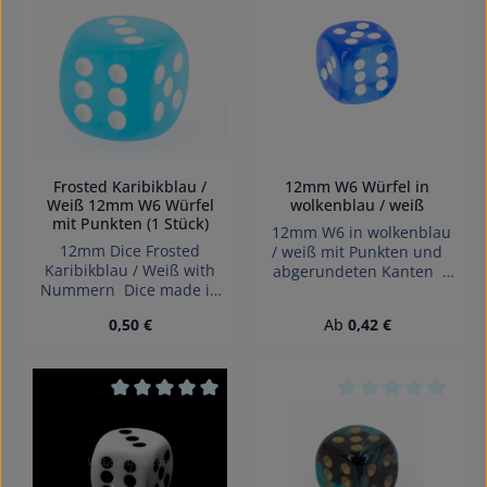
Jahren geeignet.
Durchschnittliche Bewertung von 0 von 5 Sterne
Durchschnittliche 
Erstickungsgefahr!
Frosted Karibikblau /
12mm W6 Würfel in
Weiß 12mm W6 Würfel
wolkenblau / weiß
mit Punkten (1 Stück)
12mm W6 in wolkenblau
12mm Dice Frosted
/ weiß mit Punkten und
Karibikblau / Weiß with
abgerundeten Kanten
Nummern Dice made in
Effekte: Transparent
Germany.
Würfel made in Germany
Regulärer Preis:
Regulärer Preis:
0,50 €
Ab
0,42 €
Achtung! Wegen
verschluckbarer Kleinteile
nicht für Kinder unter 3
Jahren geeignet.
Erstickungsgefahr!
Durchschnittliche Bewertung von 0 von 5 Sterne
Durchschnittliche 