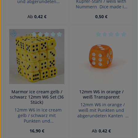
Kupfer-Stahl / weiß with
und abgerundeten
Nummern Dice made in
Kanten Effekte: 2-Ton
Germany.
Würfel made in Germany
Regulärer Preis:
Regulärer Preis:
Ab
0,42 €
0,50 €
Achtung! Wegen
verschluckbarer Kleinteile
nicht für Kinder unter 3
Jahren geeignet.
Erstickungsgefahr!
Durchschnittliche Bewertung von 0 von 5 Sterne
Durchschnittliche 
Marmor ice cream gelb /
12mm W6 in orange /
schwarz 12mm W6 Set (36
weiß Transparent
Stück)
12mm W6 in orange /
12mm W6 in ice cream
weiß mit Punkten und
gelb / schwarz mit
abgerundeten Kanten
Punkten und
Effekte: Transparent
abgerundeten Kanten
Würfel made in Germany
Regulärer Preis:
Regulärer Preis:
16,90 €
Ab
0,42 €
das Set beinhaltet 36
Achtung! Wegen
würfel Effekte: Marmor
verschluckbarer Kleinteile