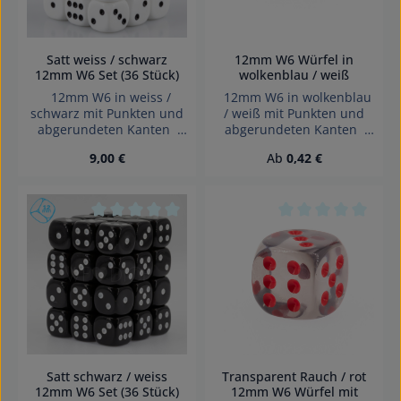
Satt weiss / schwarz
12mm W6 Würfel in
12mm W6 Set (36 Stück)
wolkenblau / weiß
12mm W6 in weiss /
12mm W6 in wolkenblau
schwarz mit Punkten und
/ weiß mit Punkten und
abgerundeten Kanten
abgerundeten Kanten
das Set beinhaltet 36
Effekte: Serica, Marmor,
Regulärer Preis:
Regulärer Preis:
9,00 €
Ab
0,42 €
würfel Effekte: Satt Würfel
Seide Würfel made in
made in Germany GTIN:
Germany Achtung!
4255941200590
Wegen verschluckbarer
Achtung! Wegen
Kleinteile nicht für Kinder
verschluckbarer Kleinteile
unter 3 Jahren geeignet.
Durchschnittliche Bewertung von 0 von 5 Sterne
Durchschnittliche 
nicht für Kinder unter 3
Erstickungsgefahr!
Jahren geeignet.
Erstickungsgefahr!
Satt schwarz / weiss
Transparent Rauch / rot
12mm W6 Set (36 Stück)
12mm W6 Würfel mit