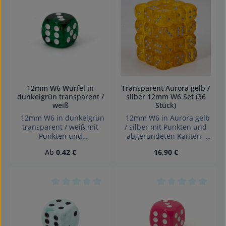
Durchschnittliche Bewertung von 0 von 5 Sterne
Durchschnittliche 
Transparent Aurora gelb /
12mm W6 Würfel in
silber 12mm W6 Set (36
dunkelgrün transparent /
Stück)
weiß
12mm W6 in Aurora gelb
12mm W6 in dunkelgrün
/ silber mit Punkten und
transparent / weiß mit
abgerundeten Kanten
Punkten und
das Set beinhaltet 36
abgerundeten Kanten
Regulärer Preis:
Regulärer Preis:
Ab
0,42 €
16,90 €
würfel Effekte:
Effekte: Transparent
Transparent, Aurora
Würfel made in Germany
Würfel made in Germany
Achtung! Wegen
GTIN: 4255941200248
verschluckbarer Kleinteile
Achtung! Wegen
nicht für Kinder unter 3
Durchschnittliche Bewertung von 0 von 5 Sterne
Durchschnittliche 
verschluckbarer Kleinteile
Jahren geeignet.
nicht für Kinder unter 3
Erstickungsgefahr!
Jahren geeignet.