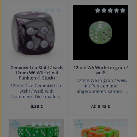
Würfel made in Germany
nicht für Kinder unter 3
GTIN: 4255941200156
Jahren geeignet.
Achtung! Wegen
Erstickungsgefahr!
Durchschnittliche Bewertung von 0 von 5 Sterne
Durchschnittliche 
verschluckbarer Kleinteile
nicht für Kinder unter 3
Jahren geeignet.
Erstickungsgefahr!
Gemini® Lila-Stahl / weiß
12mm W6 Würfel in grün /
12mm W6 Würfel mit
weiß
Punkten (1 Stück)
12mm W6 in grün / weiß
12mm Dice Gemini® Lila-
mit Punkten und
Stahl / weiß with
abgerundeten Kanten
Nummern Dice made in
Effekte: Seide Würfel
Germany.
made in Germany
Regulärer Preis:
Regulärer Preis:
0,50 €
Ab
0,42 €
Achtung! Wegen
verschluckbarer Kleinteile
nicht für Kinder unter 3
Jahren geeignet.
Erstickungsgefahr!
Durchschnittliche Bewertung von 0 von 5 Sterne
Durchschnittliche 