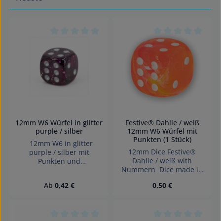
Durchschnittliche Bewertung von 0 von 5 Sterne
Durchschnittliche 
12mm W6 Würfel in glitter
Festive® Dahlie / weiß
purple / silber
12mm W6 Würfel mit
Punkten (1 Stück)
12mm W6 in glitter
12mm Dice Festive®
purple / silber mit
Dahlie / weiß with
Punkten und
Nummern Dice made in
abgerundeten Kanten
Germany.
Effekte: Marmor Würfel
Regulärer Preis:
Regulärer Preis:
Ab
0,42 €
0,50 €
made in Germany
Achtung! Wegen
verschluckbarer Kleinteile
nicht für Kinder unter 3