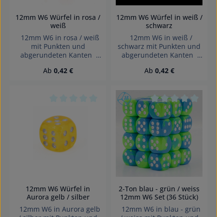
12mm W6 Würfel in rosa /
12mm W6 Würfel in weiß /
weiß
schwarz
12mm W6 in rosa / weiß
12mm W6 in weiß /
mit Punkten und
schwarz mit Punkten und
abgerundeten Kanten
abgerundeten Kanten
Effekte: Transparent
Effekte: Seide Würfel
Regulärer Preis:
Regulärer Preis:
Ab
0,42 €
Ab
0,42 €
Würfel made in Germany
made in Germany
Achtung! Wegen
Achtung! Wegen
verschluckbarer Kleinteile
verschluckbarer Kleinteile
nicht für Kinder unter 3
nicht für Kinder unter 3
Jahren geeignet.
Jahren geeignet.
Durchschnittliche Bewertung von 0 von 5 Sterne
Durchschnittliche 
Erstickungsgefahr!
Erstickungsgefahr!
12mm W6 Würfel in
2-Ton blau - grün / weiss
Aurora gelb / silber
12mm W6 Set (36 Stück)
12mm W6 in Aurora gelb
12mm W6 in blau - grün