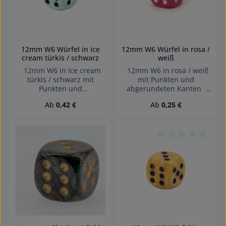
Erstickungsgefahr!
12mm W6 Würfel in ice
12mm W6 Würfel in rosa /
cream türkis / schwarz
weiß
12mm W6 in ice cream
12mm W6 in rosa / weiß
türkis / schwarz mit
mit Punkten und
Punkten und
abgerundeten Kanten
abgerundeten Kanten
Effekte: Satt Würfel made
Regulärer Preis:
Regulärer Preis:
Ab
0,42 €
Ab
0,25 €
Effekte: Marmor Würfel
in Germany Achtung!
made in Germany
Wegen verschluckbarer
Achtung! Wegen
Kleinteile nicht für Kinder
verschluckbarer Kleinteile
unter 3 Jahren geeignet.
nicht für Kinder unter 3
Erstickungsgefahr!
Durchschnittliche Bewertung von 0 von 5 Sterne
Durchschnittliche 
Jahren geeignet.
Erstickungsgefahr!