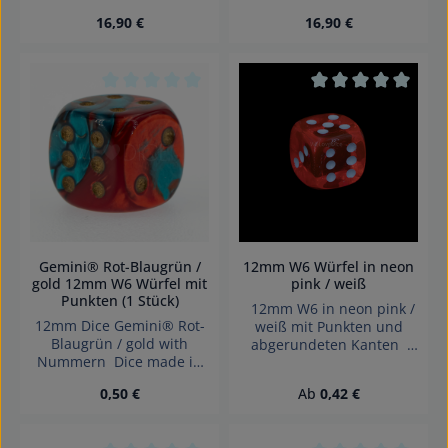
abgerundeten Kanten
abgerundeten Kanten
Regulärer Preis:
Regulärer Preis:
16,90 €
16,90 €
das Set beinhaltet 36
das Set beinhaltet 36
würfel Effekte: Ice Cream,
würfel Effekte: Maro,
Marmor Würfel made in
Marmor Würfel made in
Germany GTIN:
Germany GTIN:
4255941200170
4255941200699
Durchschnittliche Bewertung von 0 von 5 Sterne
Durchschnittliche 
Achtung! Wegen
Achtung! Wegen
verschluckbarer Kleinteile
verschluckbarer Kleinteile
nicht für Kinder unter 3
nicht für Kinder unter 3
Jahren geeignet.
Jahren geeignet.
Erstickungsgefahr!
Erstickungsgefahr!
Gemini® Rot-Blaugrün /
12mm W6 Würfel in neon
gold 12mm W6 Würfel mit
pink / weiß
Punkten (1 Stück)
12mm W6 in neon pink /
12mm Dice Gemini® Rot-
weiß mit Punkten und
Blaugrün / gold with
abgerundeten Kanten
Nummern Dice made in
Effekte: Transparent
Germany.
Würfel made in Germany
Regulärer Preis:
Regulärer Preis:
0,50 €
Ab
0,42 €
Achtung! Wegen
verschluckbarer Kleinteile
nicht für Kinder unter 3