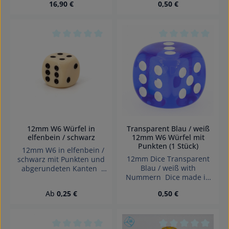
Regulärer Preis:
Regulärer Preis:
16,90 €
0,50 €
GTIN: 4255941200231
Achtung! Wegen
verschluckbarer Kleinteile
nicht für Kinder unter 3
Jahren geeignet.
Durchschnittliche Bewertung von 0 von 5 Sterne
Durchschnittliche 
Erstickungsgefahr!
12mm W6 Würfel in
Transparent Blau / weiß
elfenbein / schwarz
12mm W6 Würfel mit
Punkten (1 Stück)
12mm W6 in elfenbein /
12mm Dice Transparent
schwarz mit Punkten und
Blau / weiß with
abgerundeten Kanten
Nummern Dice made in
Effekte: Satt Würfel made
Germany.
in Germany Achtung!
Regulärer Preis:
Regulärer Preis:
Ab
0,25 €
0,50 €
Wegen verschluckbarer
Kleinteile nicht für Kinder
unter 3 Jahren geeignet.
Erstickungsgefahr!