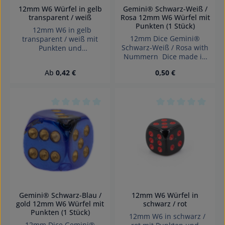
12mm W6 Würfel in gelb
Gemini® Schwarz-Weiß /
transparent / weiß
Rosa 12mm W6 Würfel mit
Punkten (1 Stück)
12mm W6 in gelb
12mm Dice Gemini®
transparent / weiß mit
Schwarz-Weiß / Rosa with
Punkten und
Nummern Dice made in
abgerundeten Kanten
Germany.
Effekte: Transparent
Regulärer Preis:
Regulärer Preis:
Ab
0,42 €
0,50 €
Würfel made in Germany
Achtung! Wegen
verschluckbarer Kleinteile
nicht für Kinder unter 3
Jahren geeignet.
Durchschnittliche Bewertung von 0 von 5 Sterne
Durchschnittliche 
Erstickungsgefahr!
Gemini® Schwarz-Blau /
12mm W6 Würfel in
gold 12mm W6 Würfel mit
schwarz / rot
Punkten (1 Stück)
12mm W6 in schwarz /
12mm Dice Gemini®