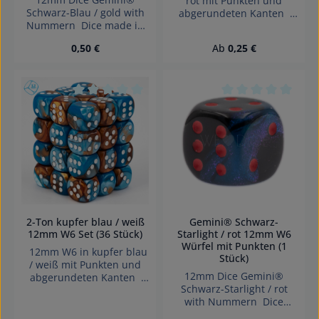
rot mit Punkten und
Schwarz-Blau / gold with
abgerundeten Kanten
Nummern Dice made in
Effekte: Satt Würfel made
Germany.
in Germany Achtung!
Regulärer Preis:
Regulärer Preis:
0,50 €
Ab
0,25 €
Wegen verschluckbarer
Kleinteile nicht für Kinder
unter 3 Jahren geeignet.
Erstickungsgefahr!
Durchschnittliche Bewertung von 0 von 5 Sterne
Durchschnittliche 
2-Ton kupfer blau / weiß
Gemini® Schwarz-
12mm W6 Set (36 Stück)
Starlight / rot 12mm W6
Würfel mit Punkten (1
12mm W6 in kupfer blau
Stück)
/ weiß mit Punkten und
12mm Dice Gemini®
abgerundeten Kanten
Schwarz-Starlight / rot
das Set beinhaltet 36
with Nummern Dice
würfel Effekte: 2-Ton
made in Germany.
Würfel made in Germany