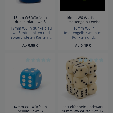
18mm W6 Würfel in
16mm W6 Würfel in
dunkelblau / weiß
Limettengelb / weiss
18mm W6 in dunkelblau
16mm W6 in
/ weiß mit Punkten und
Limettengelb / weiss mit
abgerundeten Kanten
Punkten und
Effekte: Satt Würfel made
abgerundeten Kanten
Regulärer Preis:
Regulärer Preis:
Ab
0,85 €
Ab
0,49 €
in Germany Achtung!
Effekte: Satt Würfel made
Wegen verschluckbarer
in Germany Achtung!
Kleinteile nicht für Kinder
Wegen verschluckbarer
unter 3 Jahren geeignet.
Kleinteile nicht für Kinder
Erstickungsgefahr!
unter 3 Jahren geeignet.
Durchschnittliche Bewertung von 0 von 5 Sterne
Durchschnittliche 
Erstickungsgefahr!
14mm W6 Würfel in
Satt elfenbein / schwarz
hellblau / weiß
16mm W6 Würfel Set (12