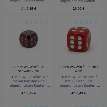
abgerundeten Kanten
abgerundeten Kanten
Effekte: Satt Würfel made
Effekte: Satt Würfel made
Regulärer Preis:
Regulärer Preis:
Ab
0,15 €
20,00 €
in Germany Achtung!
in Germany Achtung!
Wegen verschluckbarer
Wegen verschluckbarer
Kleinteile nicht für Kinder
Kleinteile nicht für Kinder
unter 3 Jahren geeignet.
unter 3 Jahren geeignet.
Erstickungsgefahr!
Erstickungsgefahr!
Durchschnittliche Bewertung von 0 von 5 Sterne
Durchschnittliche 
12mm W6 Würfel in
16mm W6 Würfel in rot /
schwarz / rot
weiß
12mm W6 in schwarz /
16mm W6 in rot / weiß
rot mit Punkten und
mit Punkten und
abgerundeten Kanten
abgerundeten Kanten
Effekte: Satt Würfel made
Effekte: Satt Würfel made
Regulärer Preis:
Regulärer Preis:
Ab
0,25 €
Ab
0,49 €
in Germany Achtung!
in Germany Achtung!
Wegen verschluckbarer
Wegen verschluckbarer
Kleinteile nicht für Kinder
Kleinteile nicht für Kinder
unter 3 Jahren geeignet.
unter 3 Jahren geeignet.