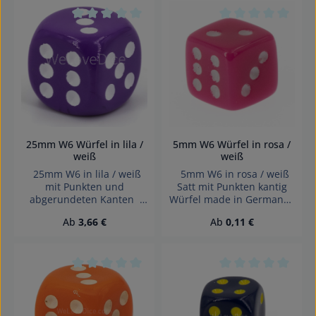
unter 3 Jahren geeignet.
Erstickungsgefahr!
Durchschnittliche Bewertung von 0 von 5 Sterne
Durchschnittliche 
25mm W6 Würfel in lila /
5mm W6 Würfel in rosa /
weiß
weiß
25mm W6 in lila / weiß
5mm W6 in rosa / weiß
mit Punkten und
Satt mit Punkten kantig
abgerundeten Kanten
Würfel made in Germany
Effekte: Satt Würfel made
Achtung! Wegen
Regulärer Preis:
Regulärer Preis:
Ab
3,66 €
Ab
0,11 €
in Germany Achtung!
verschluckbarer Kleinteile
Wegen verschluckbarer
nicht für Kinder unter 3
Kleinteile nicht für Kinder
Jahren geeignet.
unter 3 Jahren geeignet.
Erstickungsgefahr!
Erstickungsgefahr!
Durchschnittliche Bewertung von 0 von 5 Sterne
Durchschnittliche 