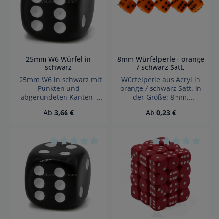
25mm W6 Würfel in
8mm Würfelperle - orange
schwarz
/ schwarz Satt,
25mm W6 in schwarz mit
Würfelperle aus Acryl in
Punkten und
orange / schwarz Satt. in
abgerundeten Kanten
der Größe: 8mm,
Effekte: Satt Würfel made
Lochgröße: schräg
Regulärer Preis:
Regulärer Preis:
Ab
3,66 €
Ab
0,23 €
in Germany Achtung!
gebohrt, 1,4mm
Wegen verschluckbarer
Kleinteile nicht für Kinder
unter 3 Jahren geeignet.
Erstickungsgefahr!
Durchschnittliche Bewertung von 0 von 5 Sterne
Durchschnittliche 