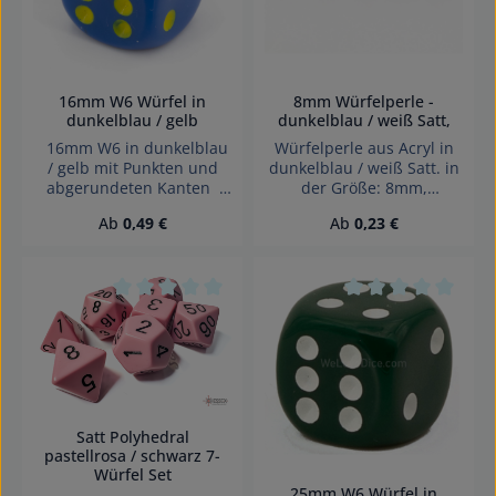
16mm W6 Würfel in
8mm Würfelperle -
dunkelblau / gelb
dunkelblau / weiß Satt,
16mm W6 in dunkelblau
Würfelperle aus Acryl in
/ gelb mit Punkten und
dunkelblau / weiß Satt. in
abgerundeten Kanten
der Größe: 8mm,
Effekte: Satt Würfel made
Lochgröße: schräg
Regulärer Preis:
Regulärer Preis:
Ab
0,49 €
Ab
0,23 €
in Germany Achtung!
gebohrt, 1,4mm
Wegen verschluckbarer
Kleinteile nicht für Kinder
unter 3 Jahren geeignet.
Erstickungsgefahr!
Durchschnittliche Bewertung von 0 von 5 Sterne
Durchschnittliche 
Satt Polyhedral
pastellrosa / schwarz 7-
Würfel Set
25mm W6 Würfel in