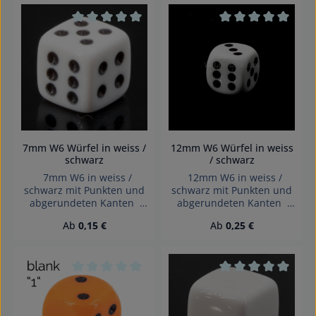
Durchschnittliche Bewertung von 0 von 5 Sterne
Durchschnittliche 
7mm W6 Würfel in weiss /
12mm W6 Würfel in weiss
schwarz
/ schwarz
7mm W6 in weiss /
12mm W6 in weiss /
schwarz mit Punkten und
schwarz mit Punkten und
abgerundeten Kanten
abgerundeten Kanten
Effekte: Satt Würfel made
Effekte: Satt Würfel made
Regulärer Preis:
Regulärer Preis:
Ab
0,15 €
Ab
0,25 €
in Germany Achtung!
in Germany Achtung!
Wegen verschluckbarer
Wegen verschluckbarer
Kleinteile nicht für Kinder
Kleinteile nicht für Kinder
unter 3 Jahren geeignet.
unter 3 Jahren geeignet.
Erstickungsgefahr!
Erstickungsgefahr!
Durchschnittliche Bewertung von 0 von 5 Sterne
Durchschnittliche 