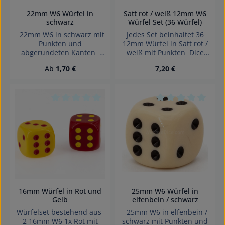
22mm W6 Würfel in
Satt rot / weiß 12mm W6
schwarz
Würfel Set (36 Würfel)
22mm W6 in schwarz mit
Jedes Set beinhaltet 36
Punkten und
12mm Würfel in Satt rot /
abgerundeten Kanten
weiß mit Punkten Dice
Effekte: Satt Würfel made
made in Denmark.
Regulärer Preis:
Regulärer Preis:
Ab
1,70 €
7,20 €
in Germany Achtung!
Wegen verschluckbarer
Kleinteile nicht für Kinder
unter 3 Jahren geeignet.
Erstickungsgefahr!
Durchschnittliche Bewertung von 0 von 5 Sterne
Durchschnittliche 
16mm Würfel in Rot und
25mm W6 Würfel in
Gelb
elfenbein / schwarz
Würfelset bestehend aus
25mm W6 in elfenbein /
2 16mm W6 1x Rot mit
schwarz mit Punkten und