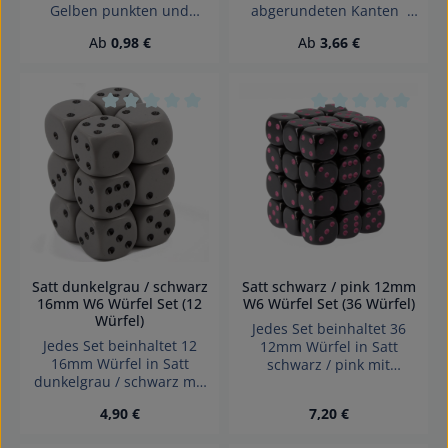
Gelben punkten und
abgerundeten Kanten
abgerundeten Kanten 1x
Effekte: Satt Würfel made
Regulärer Preis:
Regulärer Preis:
Ab
0,98 €
Ab
3,66 €
Gelb mit Roten punkten
in Germany Achtung!
und abgerundeten
Wegen verschluckbarer
Kanten Würfel made in
Kleinteile nicht für Kinder
Germany Achtung!
unter 3 Jahren geeignet.
Wegen verschluckbarer
Erstickungsgefahr!
Durchschnittliche Bewertung von 0 von 5 Sterne
Durchschnittliche 
Kleinteile nicht für Kinder
unter 3 Jahren geeignet.
Erstickungsgefahr!
Satt dunkelgrau / schwarz
Satt schwarz / pink 12mm
16mm W6 Würfel Set (12
W6 Würfel Set (36 Würfel)
Würfel)
Jedes Set beinhaltet 36
Jedes Set beinhaltet 12
12mm Würfel in Satt
16mm Würfel in Satt
schwarz / pink mit
dunkelgrau / schwarz mit
Punkten Dice made in
Punkten Dice made in
Denmark.
Regulärer Preis:
Regulärer Preis:
4,90 €
7,20 €
Denmark.