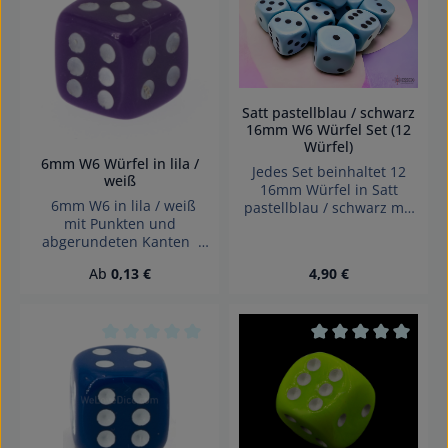
Durchschnittliche Bewertung von 0 von 5 Sterne
Durchschnittliche 
Satt pastellblau / schwarz
16mm W6 Würfel Set (12
Würfel)
6mm W6 Würfel in lila /
Jedes Set beinhaltet 12
weiß
16mm Würfel in Satt
6mm W6 in lila / weiß
pastellblau / schwarz mit
mit Punkten und
Punkten Dice made in
abgerundeten Kanten
Denmark.
Effekte: Satt Würfel made
Regulärer Preis:
Regulärer Preis:
Ab
0,13 €
4,90 €
in Germany Achtung!
Wegen verschluckbarer
Kleinteile nicht für Kinder
unter 3 Jahren geeignet.
Erstickungsgefahr!
Durchschnittliche Bewertung von 0 von 5 Sterne
Durchschnittliche 