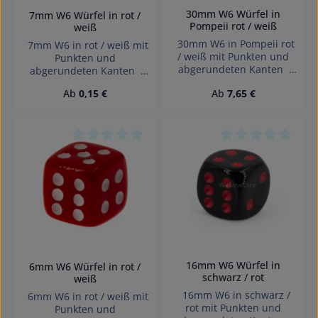
verschluckbarer Kleinteile
Sozialverhalten.
30mm W6 Würfel in
7mm W6 Würfel in rot /
nicht für Kinder unter 3
Individualisierbare
Pompeii rot / weiß
weiß
Jahren geeignet.
Werbegeschenke:Mit Logo
30mm W6 in Pompeii rot
7mm W6 in rot / weiß mit
Erstickungsgefahr!
oder Botschaft
/ weiß mit Punkten und
Punkten und
bedruckbar – als
abgerundeten Kanten
abgerundeten Kanten
originelle Giveaways für
Effekte: Satt Würfel made
Effekte: Satt Würfel made
Messen, Events oder
Regulärer Preis:
Regulärer Preis:
Ab
0,15 €
Ab
7,65 €
in Germany Achtung!
in Germany Achtung!
Firmenkunden. Kreative
Wegen verschluckbarer
Wegen verschluckbarer
Bastelprojekte:Beliebt bei
Kleinteile nicht für Kinder
Kleinteile nicht für Kinder
DIY-Fans und Kreativen –
unter 3 Jahren geeignet.
unter 3 Jahren geeignet.
zum Bemalen, Gravieren,
Erstickungsgefahr!
Erstickungsgefahr!
Durchschnittliche Bewertung von 0 von 5 Sterne
Durchschnittliche 
Bekleben oder Bedrucken.
Würfel made in Germany
Achtung! Wegen
verschluckbarer Kleinteile
nicht für Kinder unter 3
Jahren geeignet.
Erstickungsgefahr!
16mm W6 Würfel in
6mm W6 Würfel in rot /
schwarz / rot
weiß
16mm W6 in schwarz /
6mm W6 in rot / weiß mit
rot mit Punkten und
Punkten und