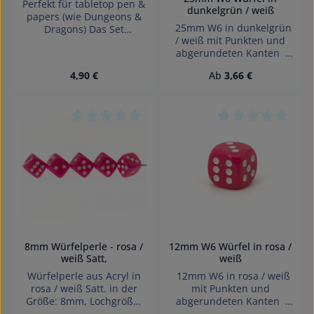
Perfekt für tabletop pen &
dunkelgrün / weiß
papers (wie Dungeons &
25mm W6 in dunkelgrün
Dragons) Das Set
/ weiß mit Punkten und
beinhaltet 7 Satt
abgerundeten Kanten
pastellrosa / schwarz
Effekte: Satt Würfel made
Würfel mit Nummern in
Regulärer Preis:
Regulärer Preis:
4,90 €
Ab
3,66 €
in Germany Achtung!
den Formen: 1 x 4-Seiten
Wegen verschluckbarer
Würfel 1 x 6-Seiten
Kleinteile nicht für Kinder
Würfel 1 x 8-Seiten
unter 3 Jahren geeignet.
Würfel 1 x 10-Seiten
Erstickungsgefahr!
Würfel 1 x 10-Seiten %
Durchschnittliche Bewertung von 0 von 5 Sterne
Durchschnittliche 
Würfel1 x 12-Seiten
Würfel1 x 20-Seiten
Würfel
8mm Würfelperle - rosa /
12mm W6 Würfel in rosa /
weiß Satt,
weiß
Würfelperle aus Acryl in
12mm W6 in rosa / weiß
rosa / weiß Satt. in der
mit Punkten und
Größe: 8mm, Lochgröße:
abgerundeten Kanten
schräg gebohrt, 1,4mm
Effekte: Satt Würfel made