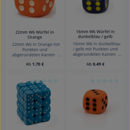
16mm W6 Würfel in
22mm W6 Würfel in
dunkelblau / gelb
Orange
16mm W6 in dunkelblau
22mm W6 in Orange mit
/ gelb mit Punkten und
Punkten und
abgerundeten Kanten
abgerundeten Kanten
Effekte: Satt Würfel made
Effekte: Satt Würfel made
Regulärer Preis:
Regulärer Preis:
Ab
1,70 €
Ab
0,49 €
in Germany Achtung!
in Germany Achtung!
Wegen verschluckbarer
Wegen verschluckbarer
Kleinteile nicht für Kinder
Kleinteile nicht für Kinder
unter 3 Jahren geeignet.
unter 3 Jahren geeignet.
Erstickungsgefahr!
Erstickungsgefahr!
Durchschnittliche Bewertung von 0 von 5 Sterne
Durchschnittliche 