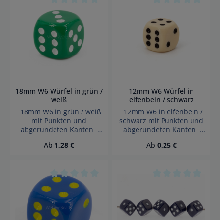
Erstickungsgefahr!
Erstickungsgefahr!
Durchschnittliche Bewertung von 0 von 5 Sterne
Durchschnittliche 
18mm W6 Würfel in grün /
12mm W6 Würfel in
weiß
elfenbein / schwarz
18mm W6 in grün / weiß
12mm W6 in elfenbein /
mit Punkten und
schwarz mit Punkten und
abgerundeten Kanten
abgerundeten Kanten
Effekte: Satt Würfel made
Effekte: Satt Würfel made
Regulärer Preis:
Regulärer Preis:
Ab
1,28 €
Ab
0,25 €
in Germany Achtung!
in Germany Achtung!
Wegen verschluckbarer
Wegen verschluckbarer
Kleinteile nicht für Kinder
Kleinteile nicht für Kinder
unter 3 Jahren geeignet.
unter 3 Jahren geeignet.
Erstickungsgefahr!
Erstickungsgefahr!
Durchschnittliche Bewertung von 0 von 5 Sterne
Durchschnittliche 