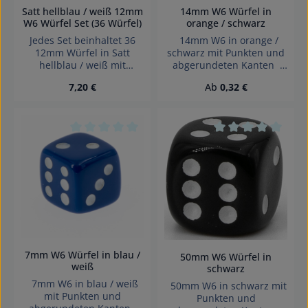
14mm W6 Würfel in
Satt hellblau / weiß 12mm
orange / schwarz
W6 Würfel Set (36 Würfel)
14mm W6 in orange /
Jedes Set beinhaltet 36
schwarz mit Punkten und
12mm Würfel in Satt
abgerundeten Kanten
hellblau / weiß mit
Effekte: Satt Würfel made
Punkten Dice made in
Regulärer Preis:
Regulärer Preis:
7,20 €
Ab
0,32 €
in Germany Achtung!
Denmark.
Wegen verschluckbarer
Kleinteile nicht für Kinder
unter 3 Jahren geeignet.
Erstickungsgefahr!
Durchschnittliche Bewertung von 0 von 5 Sterne
Durchschnittliche 
7mm W6 Würfel in blau /
50mm W6 Würfel in
weiß
schwarz
7mm W6 in blau / weiß
50mm W6 in schwarz mit
mit Punkten und
Punkten und