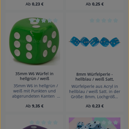
Regulärer Preis:
Regulärer Preis:
Ab
0,23 €
Ab
0,25 €
in Germany Achtung!
Wegen verschluckbarer
Kleinteile nicht für Kinder
unter 3 Jahren geeignet.
Erstickungsgefahr!
Durchschnittliche Bewertung von 0 von 5 Sterne
Durchschnittliche 
35mm W6 Würfel in
8mm Würfelperle -
hellgrün / weiß
hellblau / weiß Satt,
35mm W6 in hellgrün /
Würfelperle aus Acryl in
weiß mit Punkten und
hellblau / weiß Satt. in der
abgerundeten Kanten
Größe: 8mm, Lochgröße:
Effekte: Satt Würfel made
schräg gebohrt, 1,4mm
Regulärer Preis:
Regulärer Preis:
Ab
9,35 €
Ab
0,23 €
in Germany Achtung!
Wegen verschluckbarer
Kleinteile nicht für Kinder
unter 3 Jahren geeignet.
Erstickungsgefahr!