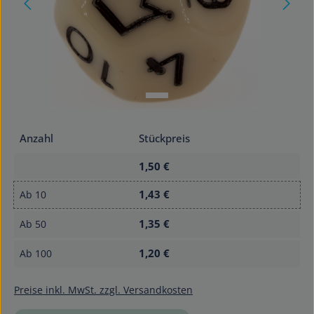
Anzahl
Stückpreis
1,50 €
1,43 €
Ab
10
1,35 €
Ab
50
1,20 €
Ab
100
Preise inkl. MwSt. zzgl. Versandkosten