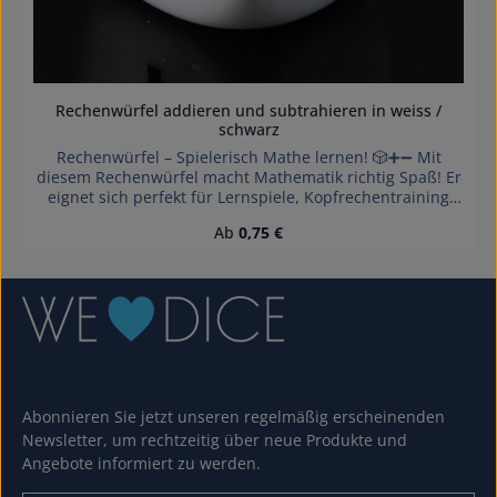
Rechenwürfel addieren und subtrahieren in weiss /
schwarz
Rechenwürfel – Spielerisch Mathe lernen! 🎲➕➖ Mit
diesem Rechenwürfel macht Mathematik richtig Spaß! Er
eignet sich perfekt für Lernspiele, Kopfrechentraining
und kreative Unterrichtsgestaltung. Die Würfelseiten
Regulärer Preis:
Ab
0,75 €
zeigen Plus- und Minus-Symbole, um spielerisch
Rechenaufgaben zu erstellen. Ideal für Schulen,
Nachhilfe oder den Einsatz zu Hause – fördert logisches
Denken und rechnerische Fähigkeiten auf unterhaltsame
Weise.
Abonnieren Sie jetzt unseren regelmäßig erscheinenden
Newsletter, um rechtzeitig über neue Produkte und
Angebote informiert zu werden.