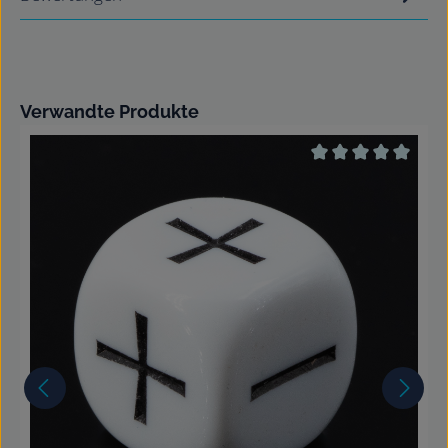
Produktgalerie überspringen
Verwandte Produkte
Durchschnittliche 