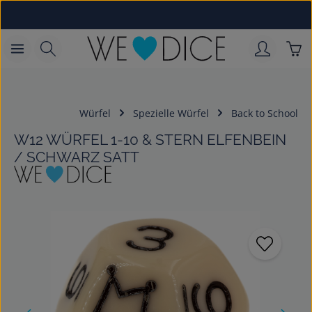
Zum Hauptinhalt springen
War
Würfel
Spezielle Würfel
Back to School
W12 WÜRFEL 1-10 & STERN ELFENBEIN
/ SCHWARZ SATT
Bildergalerie überspringen