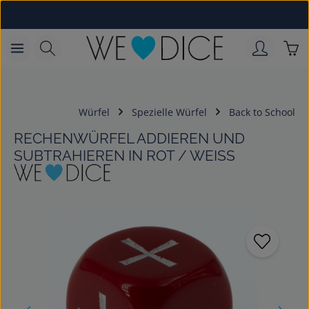
Zum Hauptinhalt springen
War
Würfel
Spezielle Würfel
Back to School
RECHENWÜRFEL ADDIEREN UND
SUBTRAHIEREN IN ROT / WEISS
Bildergalerie überspringen