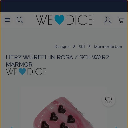
Zum Hauptinhalt springen
War
Designs
Stil
Marmorfarben
HERZ WÜRFEL IN ROSA / SCHWARZ
MARMOR
Bildergalerie überspringen