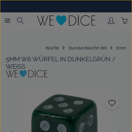
Zum Hauptinhalt springen
War
Würfel
Standardwürfel W6
5mm
5MM W6 WÜRFEL IN DUNKELGRÜN /
WEISS
Bildergalerie überspringen