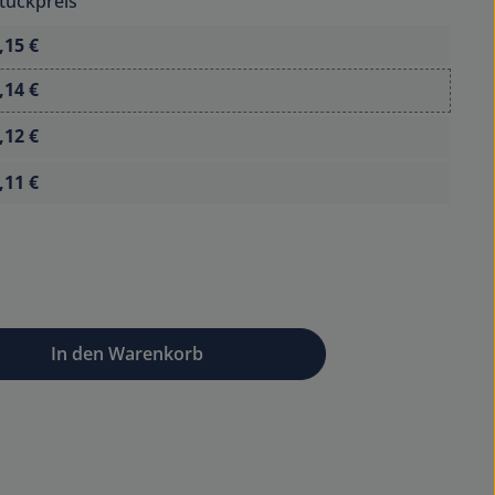
tückpreis
,15 €
,14 €
,12 €
,11 €
wünschten Wert ein oder benutze die Sc
In den Warenkorb