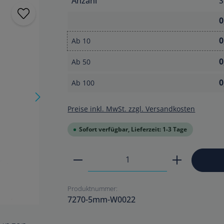
Anzahl
S
0
0
Ab
10
0
Ab
50
0
Ab
100
Preise inkl. MwSt. zzgl. Versandkosten
Sofort verfügbar, Lieferzeit: 1-3 Tage
Produkt Anzahl: Gib den ge
Produktnummer:
7270-5mm-W0022