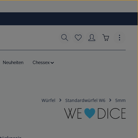
Du hast 0 Produkte auf dem
Warenkorb enth
Neuheiten
Chessex
Würfel
Standardwürfel W6
5mm