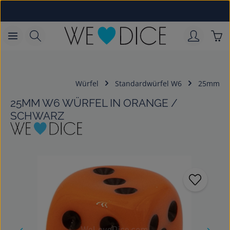
Zum Hauptinhalt springen
War
Würfel
Standardwürfel W6
25mm
25MM W6 WÜRFEL IN ORANGE /
SCHWARZ
Bildergalerie überspringen