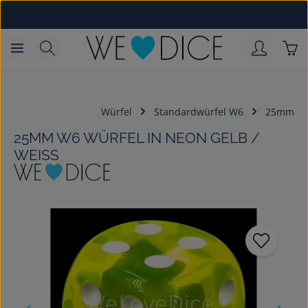
Zum Hauptinhalt springen
War
Würfel
Standardwürfel W6
25mm
25MM W6 WÜRFEL IN NEON GELB /
WEISS
Bildergalerie überspringen