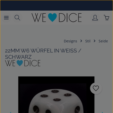
Zum Hauptinhalt springen
War
Designs
Stil
Seide
22MM W6 WÜRFEL IN WEISS / S
CHWARZ
Bildergalerie überspringen