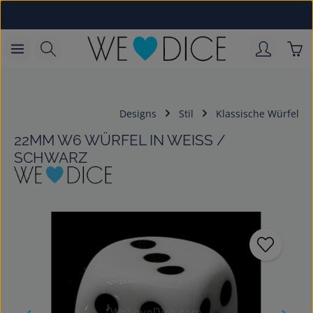
Zum Hauptinhalt springen
War
Designs
Stil
Klassische Würfel
22MM W6 WÜRFEL IN WEISS /
SCHWARZ
Bildergalerie überspringen