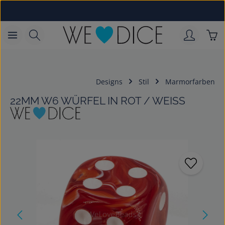
Zum Hauptinhalt springen
War
Designs
Stil
Marmorfarben
22MM W6 WÜRFEL IN ROT / WEISS
Bildergalerie überspringen