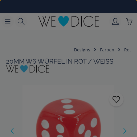
Zum Hauptinhalt springen
War
Designs
Farben
Rot
20MM W6 WÜRFEL IN ROT / WEISS
Bildergalerie überspringen