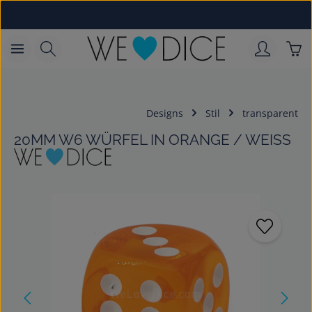
Zum Hauptinhalt springen
War
Designs
Stil
transparent
20MM W6 WÜRFEL IN ORANGE / WEISS
Bildergalerie überspringen