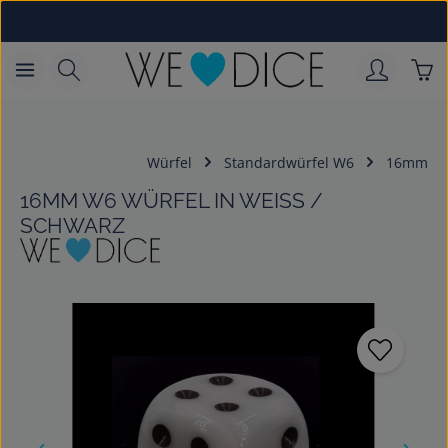
Zum Hauptinhalt springen
War
Würfel
Standardwürfel W6
16mm
16MM W6 WÜRFEL IN WEISS / S
CHWARZ
Bildergalerie überspringen