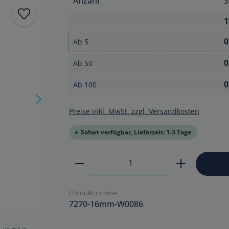
Anzahl
S
1
0
Ab
5
0
Ab
50
0
Ab
100
Preise inkl. MwSt. zzgl. Versandkosten
Sofort verfügbar, Lieferzeit: 1-3 Tage
Produkt Anzahl: Gib den ge
Produktnummer:
7270-16mm-W0086