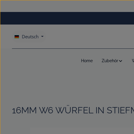
um Hauptinhalt springen
Zur Hauptnavigation springen
Deutsch
Home
Zubehör
16MM W6 WÜRFEL IN STIE
Bildergalerie überspringen