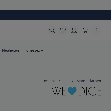
Du hast 0 Produkte auf dem
Warenkorb enth
Neuheiten
Chessex
Designs
Stil
Marmorfarben