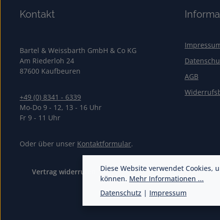
Kontakt
Informa
Impressu
Bartel & Weissbarth GmbH & Co KG
Am Riederloh 24
Datenschu
87600 Kaufbeuren
AGB
Widerrufs
+49 (0) 8341 - 6339
Mo-Do 9 - 12, 13 - 16 Uhr
Fr 9 - 11 Uhr
Oder über unser
Kontaktformular
.
Diese Website verwendet Cookies, u
Vertrag widerrufen
können.
Mehr Informationen ...
Datenschutz
|
Impressum