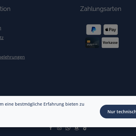
tion
Zahlungsarten
m
tz
belehrungen
m eine bestmögliche Erfahrung bieten zu
Nur technisc