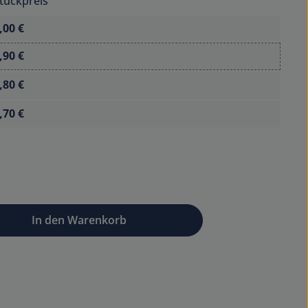
tückpreis
,00 €
,90 €
,80 €
,70 €
wünschten Wert ein oder benutze die Sc
In den Warenkorb