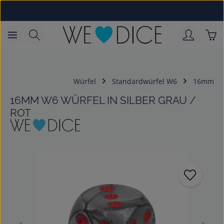
Zum Hauptinhalt springen
War
Würfel
Standardwürfel W6
16mm
16MM W6 WÜRFEL IN SILBER GRAU /
ROT
Bildergalerie überspringen