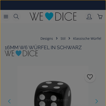
Zum Hauptinhalt springen
War
Designs
Stil
Klassische Würfel
16MM W6 WÜRFEL IN SCHWARZ
Bildergalerie überspringen