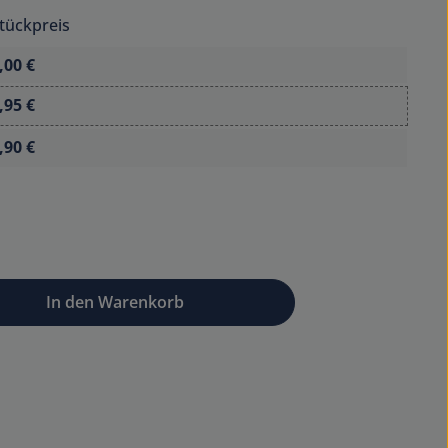
tückpreis
,00 €
,95 €
,90 €
wünschten Wert ein oder benutze die Sc
In den Warenkorb