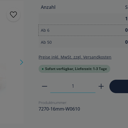
Anzahl
S
1
0
Ab
6
0
Ab
50
Preise inkl. MwSt. zzgl. Versandkosten
Sofort verfügbar, Lieferzeit: 1-3 Tage
Produkt Anzahl: Gib den ge
Produktnummer:
7270-16mm-W0610