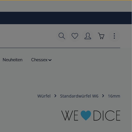
Du hast 0 Produkte auf dem
Warenkorb enth
Neuheiten
Chessex
Würfel
Standardwürfel W6
16mm