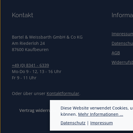
Kontakt
Informa
Impressu
Bartel & Weissbarth GmbH & Co KG
Am Riederloh 24
Datenschu
87600 Kaufbeuren
AGB
Widerrufs
+49 (0) 8341 - 6339
Mo-Do 9 - 12, 13 - 16 Uhr
Fr 9 - 11 Uhr
Oder über unser
Kontaktformular
.
Diese Website verwendet Cookies, u
Vertrag widerrufen
können.
Mehr Informationen ...
Datenschutz
|
Impressum