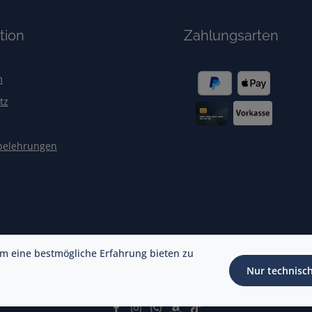
tion
Zahlungsarten
m
tz
belehrungen
m eine bestmögliche Erfahrung bieten zu
Nur technisc