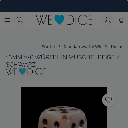
Zum Hauptinhalt springen
War
Würfel
Standardwürfel W6
16mm
16MM W6 WÜRFEL IN MUSCHELBEIGE /
SCHWARZ
Bildergalerie überspringen