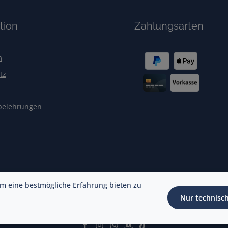
tion
Zahlungsarten
m
tz
belehrungen
m eine bestmögliche Erfahrung bieten zu
Nur technisc