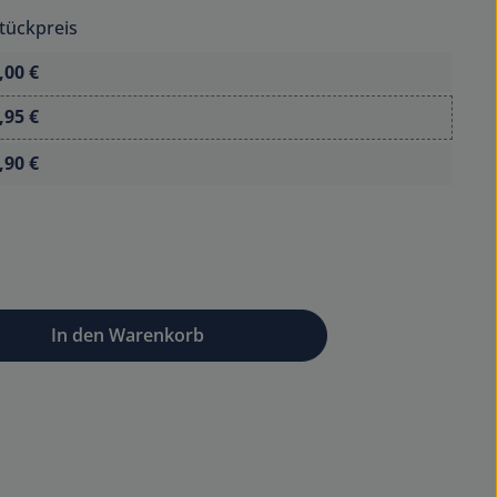
tückpreis
,00 €
,95 €
,90 €
wünschten Wert ein oder benutze die Sc
In den Warenkorb