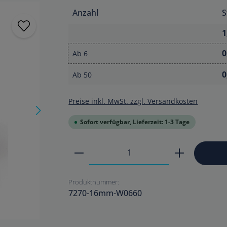
Anzahl
S
1
0
Ab
6
0
Ab
50
Preise inkl. MwSt. zzgl. Versandkosten
Sofort verfügbar, Lieferzeit: 1-3 Tage
Produkt Anzahl: Gib den ge
Produktnummer:
7270-16mm-W0660