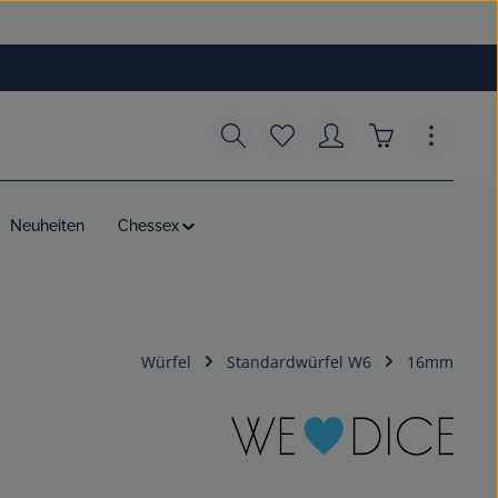
Du hast 0 Produkte auf dem
Warenkorb enth
Neuheiten
Chessex
Würfel
Standardwürfel W6
16mm