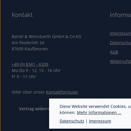
Kontakt
Informa
Impressu
Bartel & Weissbarth GmbH & Co KG
Am Riederloh 24
Datenschu
87600 Kaufbeuren
AGB
Widerrufs
+49 (0) 8341 - 6339
Mo-Do 9 - 12, 13 - 16 Uhr
Fr 9 - 11 Uhr
Oder über unser
Kontaktformular
.
Diese Website verwendet Cookies, u
Vertrag widerrufen
können.
Mehr Informationen ...
Datenschutz
|
Impressum