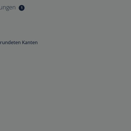
tungen
1
erundeten Kanten