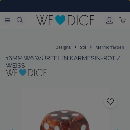
Zum Hauptinhalt springen
War
Designs
Stil
Marmorfarben
16MM W6 WÜRFEL IN KARMESIN-ROT /
WEISS
Bildergalerie überspringen