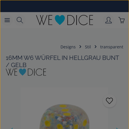
Zum Hauptinhalt springen
War
Designs
Stil
transparent
16MM W6 WÜRFEL IN HELLGRAU BUNT
/ GELB
Bildergalerie überspringen