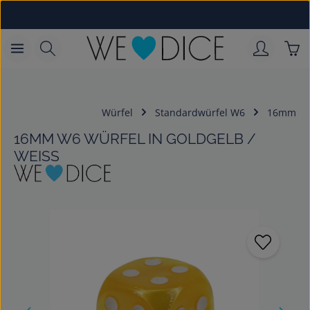
Zum Hauptinhalt springen
War
Würfel
Standardwürfel W6
16mm
16MM W6 WÜRFEL IN GOLDGELB /
WEISS
Bildergalerie überspringen