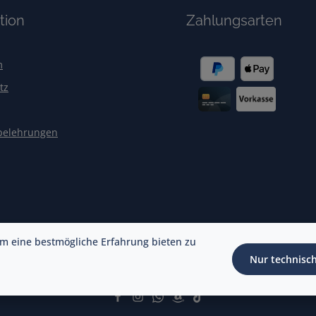
tion
Zahlungsarten
m
tz
belehrungen
m eine bestmögliche Erfahrung bieten zu
Nur technisc