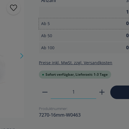
Anzahl
S
1
0
Ab
5
0
Ab
50
0
Ab
100
Preise inkl. MwSt. zzgl. Versandkosten
Sofort verfügbar, Lieferzeit: 1-3 Tage
Produkt Anzahl: Gib den ge
Produktnummer:
7270-16mm-W0463