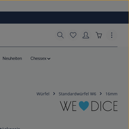
Du hast 0 Produkte auf dem
Warenkorb enth
Neuheiten
Chessex
Würfel
Standardwürfel W6
16mm