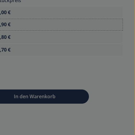
tückpreis
,00 €
,90 €
,80 €
,70 €
wünschten Wert ein oder benutze die Sc
In den Warenkorb