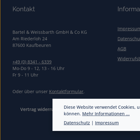
Kontakt
Informa
Impressu
Bartel & Weissbarth GmbH & Co KG
Am Riederloh 24
Datenschu
87600 Kaufbeuren
AGB
Widerrufs
+49 (0) 8341 - 6339
Mo-Do 9 - 12, 13 - 16 Uhr
Fr 9 - 11 Uhr
Oder über unser
Kontaktformular
.
Diese Website verwendet Cookies, u
Vertrag widerrufen
können.
Mehr Informationen ...
Datenschutz
|
Impressum