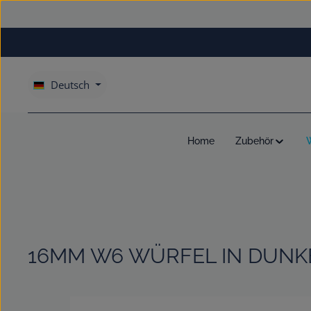
um Hauptinhalt springen
Zur Hauptnavigation springen
Deutsch
Home
Zubehör
16MM W6 WÜRFEL IN DUNKE
Bildergalerie überspringen