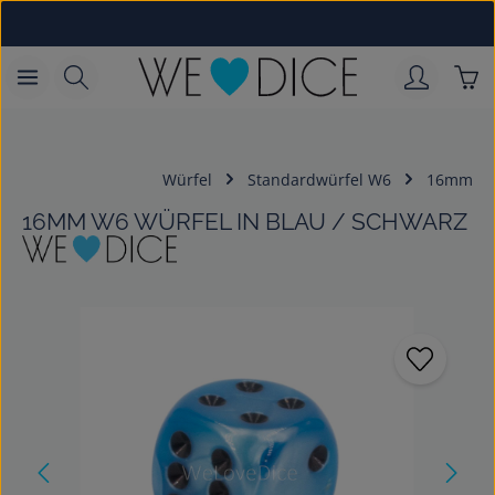
Zum Hauptinhalt springen
War
Würfel
Standardwürfel W6
16mm
16MM W6 WÜRFEL IN BLAU / SCHWARZ
Bildergalerie überspringen