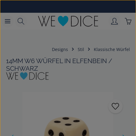
Zum Hauptinhalt springen
War
Designs
Stil
Klassische Würfel
14MM W6 WÜRFEL IN ELFENBEIN /
SCHWARZ
Bildergalerie überspringen