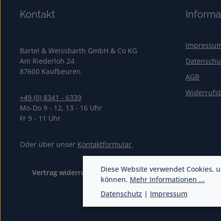
Kontakt
Informa
Impressu
Bartel & Weissbarth GmbH & Co KG
Am Riederloh 24
Datenschu
87600 Kaufbeuren
AGB
Widerrufs
+49 (0) 8341 - 6339
Mo-Do 9 - 12, 13 - 16 Uhr
Fr 9 - 11 Uhr
Oder über unser
Kontaktformular
.
Diese Website verwendet Cookies, u
Vertrag widerrufen
können.
Mehr Informationen ...
Datenschutz
|
Impressum