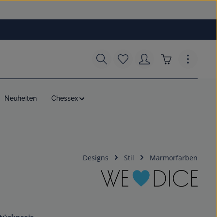
Du hast 0 Produkte auf dem
Warenkorb enth
Neuheiten
Chessex
Designs
Stil
Marmorfarben