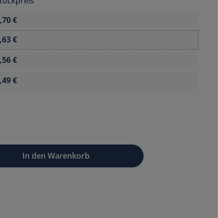
tückpreis
,70 €
,63 €
,56 €
,49 €
wünschten Wert ein oder benutze die Sc
In den Warenkorb