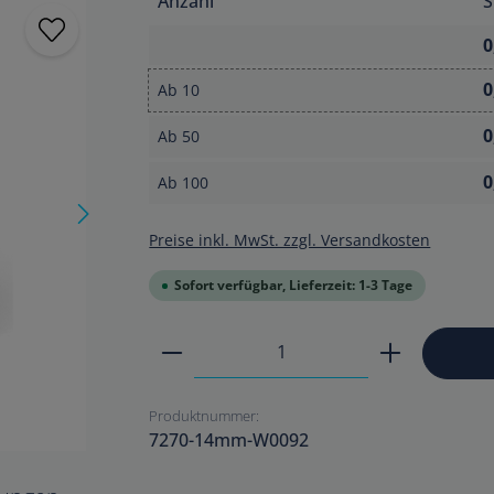
Anzahl
S
0
0
Ab
10
0
Ab
50
0
Ab
100
Preise inkl. MwSt. zzgl. Versandkosten
Sofort verfügbar, Lieferzeit: 1-3 Tage
Produkt Anzahl: Gib den ge
Produktnummer:
7270-14mm-W0092