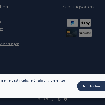
tion
Zahlungsarten
m
tz
belehrungen
m eine bestmögliche Erfahrung bieten zu
Nur technisc