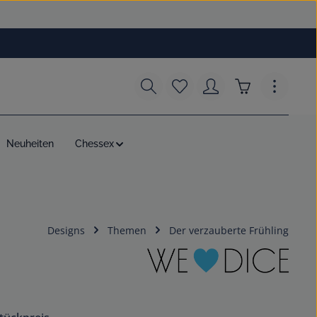
Du hast 0 Produkte auf dem
Warenkorb enth
Neuheiten
Chessex
Designs
Themen
Der verzauberte Frühling