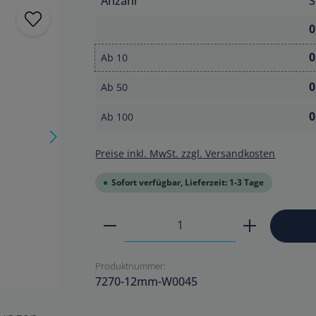
Anzahl
S
0
0
Ab
10
0
Ab
50
0
Ab
100
Preise inkl. MwSt. zzgl. Versandkosten
Sofort verfügbar, Lieferzeit: 1-3 Tage
Produkt Anzahl: Gib den ge
Produktnummer:
7270-12mm-W0045