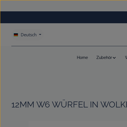
um Hauptinhalt springen
Zur Hauptnavigation springen
Deutsch
Home
Zubehör
12MM W6 WÜRFEL IN WOLK
Bildergalerie überspringen