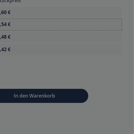
tückpreis
,60 €
,54 €
,48 €
,42 €
wünschten Wert ein oder benutze die Sc
In den Warenkorb