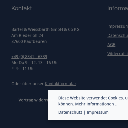
Kontakt
Informa
Impressu
Bartel & Weissbarth GmbH & Co KG
Am Riederloh 24
Datenschu
87600 Kaufbeuren
AGB
Widerrufs
+49 (0) 8341 - 6339
Mo-Do 9 - 12, 13 - 16 Uhr
Fr 9 - 11 Uhr
Oder über unser
Kontaktformular
.
Diese Website verwendet Cookies, u
Vertrag widerrufen
können.
Mehr Informationen ...
Datenschutz
|
Impressum