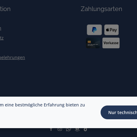
tion
Zahlungsarten
m
tz
belehrungen
m eine bestmögliche Erfahrung bieten zu
Nur technisc