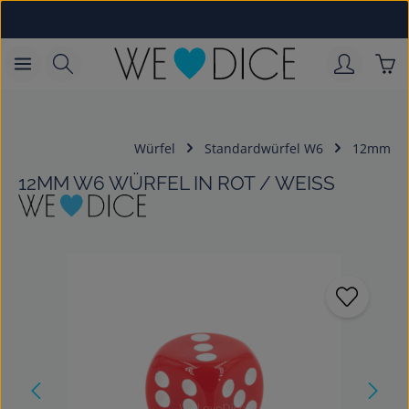
Zum Hauptinhalt springen
War
Würfel
Standardwürfel W6
12mm
12MM W6 WÜRFEL IN ROT / WEISS
Bildergalerie überspringen