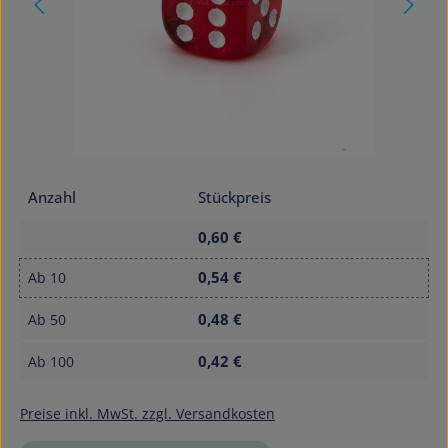
Anzahl
Stückpreis
0,60 €
0,54 €
Ab
10
0,48 €
Ab
50
0,42 €
Ab
100
Preise inkl. MwSt. zzgl. Versandkosten