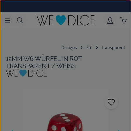
Zum Hauptinhalt springen
War
Designs
Stil
transparent
12MM W6 WÜRFEL IN ROT
TRANSPARENT / WEISS
Bildergalerie überspringen