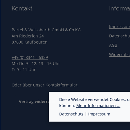
Kontakt
Informa
Impressu
Bartel & Weissbarth GmbH & Co KG
Am Riederloh 24
Datenschu
87600 Kaufbeuren
AGB
Widerrufs
+49 (0) 8341 - 6339
Mo-Do 9 - 12, 13 - 16 Uhr
Fr 9 - 11 Uhr
Oder über unser
Kontaktformular
.
Diese Website verwendet Cookies, u
Vertrag widerrufen
können.
Mehr Informationen ...
Datenschutz
|
Impressum