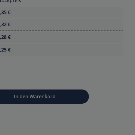
tückpreis
,35 €
,32 €
,28 €
,25 €
wünschten Wert ein oder benutze die Sc
In den Warenkorb