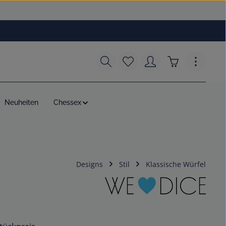
Du hast 0 Produkte auf dem
Warenkorb enth
Neuheiten
Chessex
Designs
Stil
Klassische Würfel