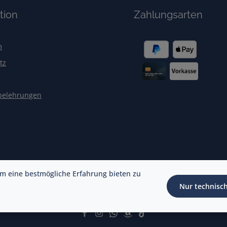
tion
Zahlungsarten
m
tz
belehrungen
m eine bestmögliche Erfahrung bieten zu
Nur technisc