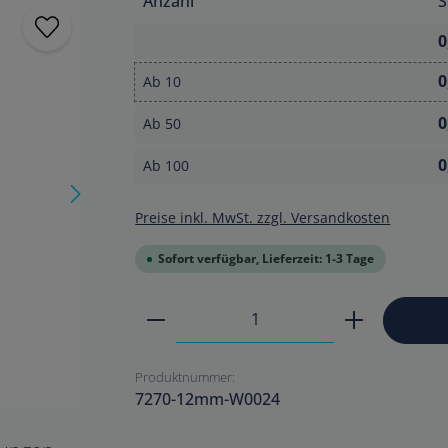
Anzahl
S
0
0
Ab
10
0
Ab
50
0
Ab
100
Preise inkl. MwSt. zzgl. Versandkosten
Sofort verfügbar, Lieferzeit: 1-3 Tage
Produkt Anzahl: Gib den ge
Produktnummer:
7270-12mm-W0024