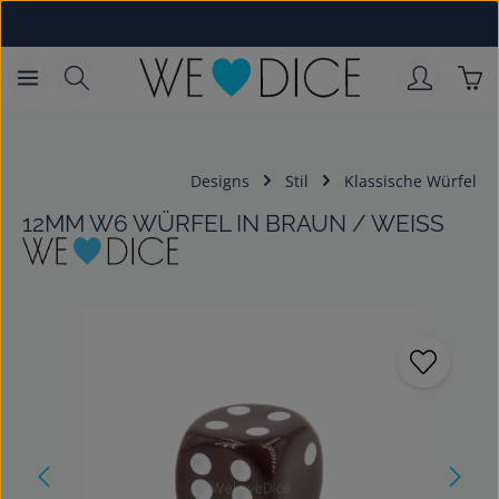
Zum Hauptinhalt springen
War
Designs
Stil
Klassische Würfel
12MM W6 WÜRFEL IN BRAUN / WEISS
Bildergalerie überspringen